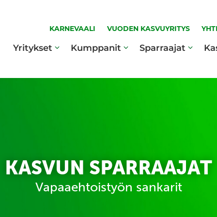
KARNEVAALI
VUODEN KASVUYRITYS
YHT
Yritykset
Kumppanit
Sparraajat
Ka
KASVUN SPARRAAJAT
Vapaaehtoistyön sankarit