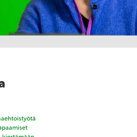
a
aaehtoistyötä
tapaamiset
ä kiertämään.