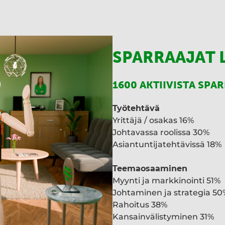
SPARRAAJAT 
1600 AKTIIVISTA SPA
Työtehtävä
Yrittäjä / osakas 16%
Johtavassa roolissa 30%
Asiantuntijatehtävissä 18%
Teemaosaaminen
Myynti ja markkinointi 51%
Johtaminen ja strategia 50
Rahoitus 38%
Kansainvälistyminen 31%