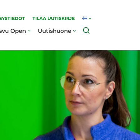
EYSTIEDOT
TILAA UUTISKIRJE
Haku
svu Open
Uutishuone