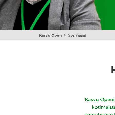
>
Kasvu Open
Sparraajat
Kasvu Openin
kotimaist
toteutetaan 