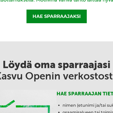
HAE SPARRAAJAKSI
Löydä oma sparraajasi
Kasvu Openin verkostost
HAE SPARRAAJAN TIE
nimen (etunimi ja/tai su
osaamisalueen tai toim