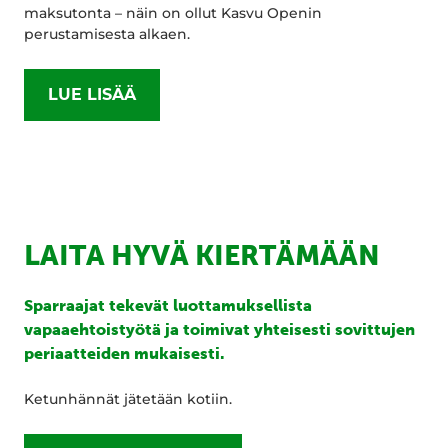
maksutonta – näin on ollut Kasvu Openin
perustamisesta alkaen.
LUE LISÄÄ
LAITA HYVÄ KIERTÄMÄÄN
Sparraajat tekevät luottamuksellista
vapaaehtoistyötä ja toimivat yhteisesti sovittujen
periaatteiden mukaisesti.
Ketunhännät jätetään kotiin.