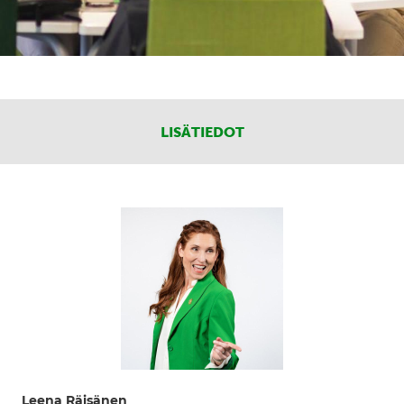
LISÄTIEDOT
Leena Räisänen