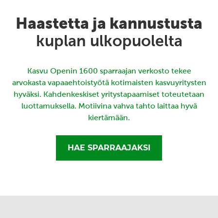
Haastetta ja kannustusta
kuplan ulkopuolelta
Kasvu Openin 1600 sparraajan verkosto tekee
arvokasta vapaaehtoistyötä kotimaisten kasvuyritysten
hyväksi. Kahdenkeskiset yritystapaamiset toteutetaan
luottamuksella. Motiivina vahva tahto laittaa hyvä
kiertämään.
HAE SPARRAAJAKSI