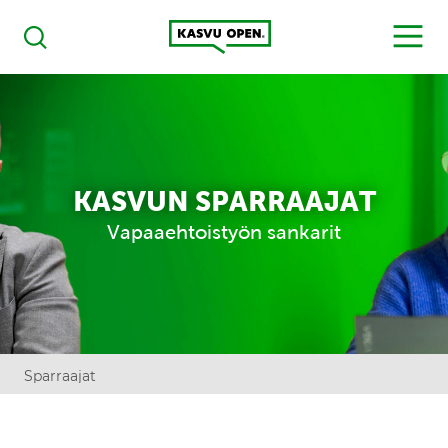
Kasvu Open
MENU
Haku
KASVUN SPARRAAJAT
Vapaaehtoistyön sankarit
Sparraajat