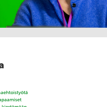
a
aaehtoistyötä
tapaamiset
ä kiertämään.