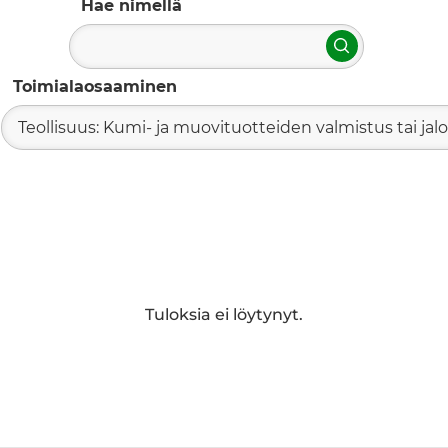
Hae nimellä
Hae
Toimialaosaaminen
Teollisuus: Kumi- ja muovituotteiden valmistus tai jal
Tuloksia ei löytynyt.