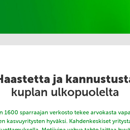
Haastetta ja kannustust
kuplan ulkopuolelta
 1600 sparraajan verkosto tekee arvokasta vap
en kasvuyritysten hyväksi. Kahdenkeskiset yritys
luottamuksella. Motiivina vahva tahto laittaa hyv