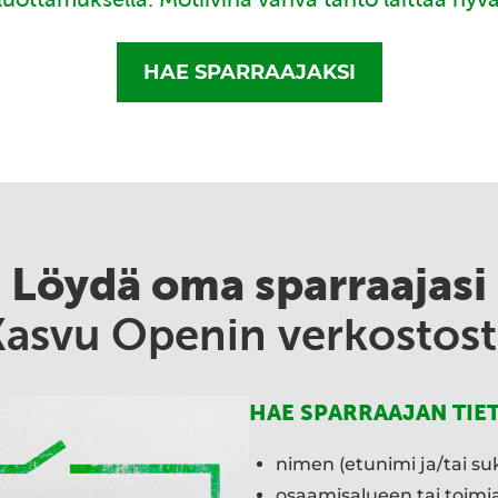
HAE SPARRAAJAKSI
Löydä oma sparraajasi
Kasvu Openin verkostost
HAE SPARRAAJAN TIE
nimen (etunimi ja/tai su
osaamisalueen tai toim