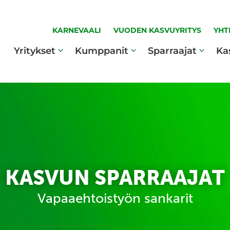
KARNEVAALI
VUODEN KASVUYRITYS
YHT
Yritykset
Kumppanit
Sparraajat
Ka
KASVUN SPARRAAJAT
Vapaaehtoistyön sankarit