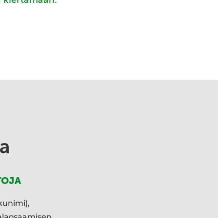
a
TOJA
kunimi),
ialaosaamisen