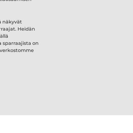
ä näkyvät
rraajat. Heidän
ällä
a sparraajista on
ki verkostomme