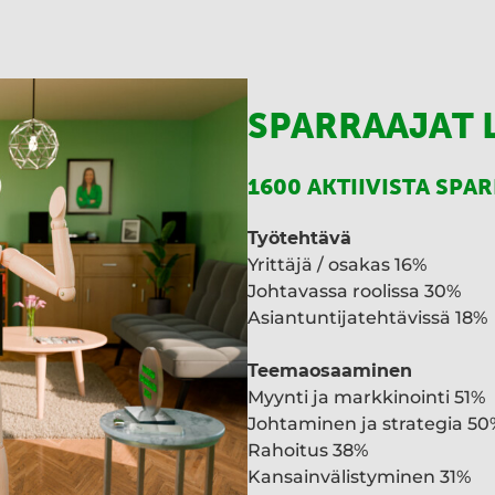
SPARRAAJAT 
1600 AKTIIVISTA SPA
Työtehtävä
Yrittäjä / osakas 16%
Johtavassa roolissa 30%
Asiantuntijatehtävissä 18%
Teemaosaaminen
Myynti ja markkinointi 51%
Johtaminen ja strategia 50
Rahoitus 38%
Kansainvälistyminen 31%