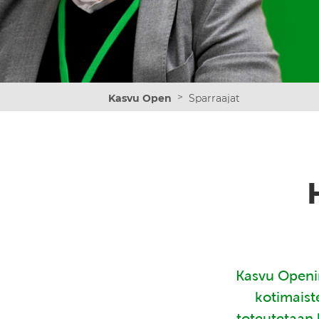
>
Kasvu Open
Sparraajat
Kasvu Openin
kotimaist
toteutetaan 