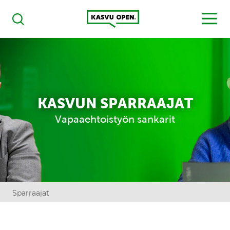
Kasvu Open
MENU
Haku
KASVUN SPARRAAJAT
Vapaaehtoistyön sankarit
Sparraajat