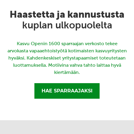
Haastetta ja kannustusta
kuplan ulkopuolelta
Kasvu Openin 1600 sparraajan verkosto tekee
arvokasta vapaaehtoistyötä kotimaisten kasvuyritysten
hyväksi. Kahdenkeskiset yritystapaamiset toteutetaan
luottamuksella. Motiivina vahva tahto laittaa hyvä
kiertämään.
HAE SPARRAAJAKSI