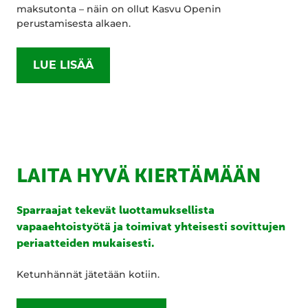
maksutonta – näin on ollut Kasvu Openin
perustamisesta alkaen.
LUE LISÄÄ
LAITA HYVÄ KIERTÄMÄÄN
Sparraajat tekevät luottamuksellista
vapaaehtoistyötä ja toimivat yhteisesti sovittujen
periaatteiden mukaisesti.
Ketunhännät jätetään kotiin.