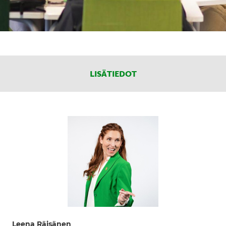
LISÄTIEDOT
Leena Räisänen