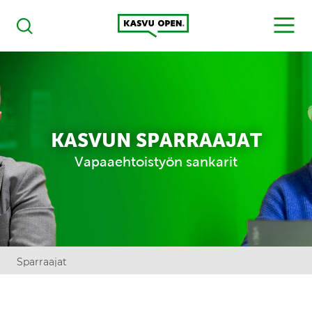
Kasvu Open
MENU
Haku
KASVUN SPARRAAJAT
Vapaaehtoistyön sankarit
Sparraajat