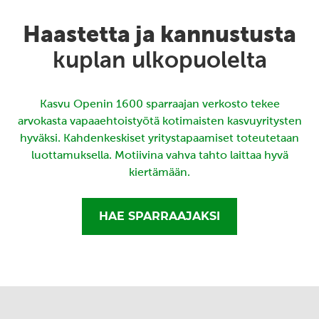
Haastetta ja kannustusta
kuplan ulkopuolelta
Kasvu Openin 1600 sparraajan verkosto tekee
arvokasta vapaaehtoistyötä kotimaisten kasvuyritysten
hyväksi. Kahdenkeskiset yritystapaamiset toteutetaan
luottamuksella. Motiivina vahva tahto laittaa hyvä
kiertämään.
HAE SPARRAAJAKSI