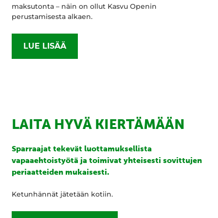
maksutonta – näin on ollut Kasvu Openin
perustamisesta alkaen.
LUE LISÄÄ
LAITA HYVÄ KIERTÄMÄÄN
Sparraajat tekevät luottamuksellista
vapaaehtoistyötä ja toimivat yhteisesti sovittujen
periaatteiden mukaisesti.
Ketunhännät jätetään kotiin.