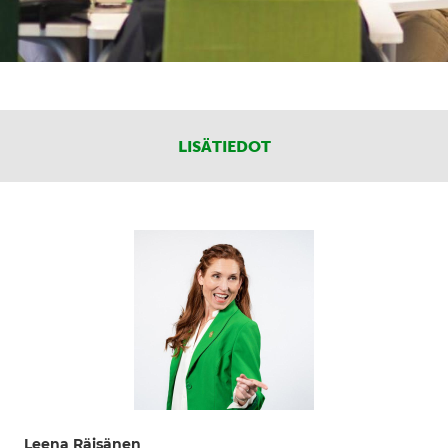
LISÄTIEDOT
Leena Räisänen