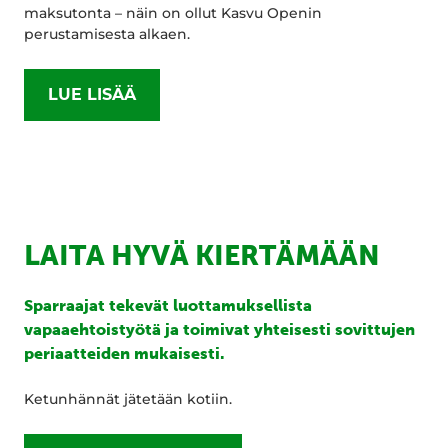
maksutonta – näin on ollut Kasvu Openin
perustamisesta alkaen.
LUE LISÄÄ
LAITA HYVÄ KIERTÄMÄÄN
Sparraajat tekevät luottamuksellista
vapaaehtoistyötä ja toimivat yhteisesti sovittujen
periaatteiden mukaisesti.
Ketunhännät jätetään kotiin.