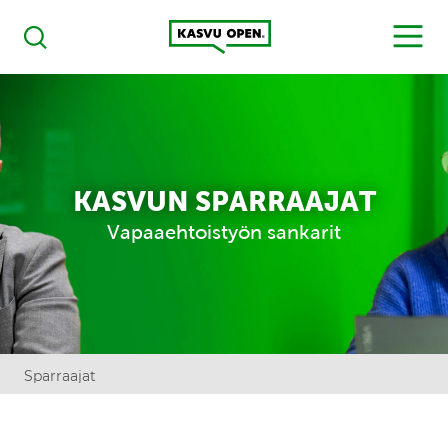
Kasvu Open
MENU
Haku
KASVUN SPARRAAJAT
Vapaaehtoistyön sankarit
Sparraajat