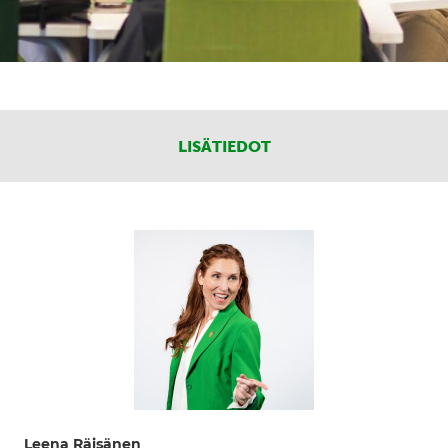
LISÄTIEDOT
Leena Räisänen