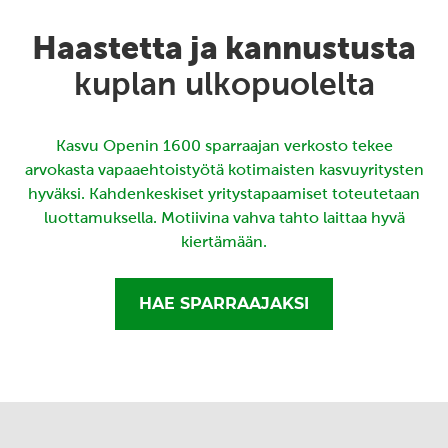
Haastetta ja kannustusta
kuplan ulkopuolelta
Kasvu Openin 1600 sparraajan verkosto tekee
arvokasta vapaaehtoistyötä kotimaisten kasvuyritysten
hyväksi. Kahdenkeskiset yritystapaamiset toteutetaan
luottamuksella. Motiivina vahva tahto laittaa hyvä
kiertämään.
HAE SPARRAAJAKSI