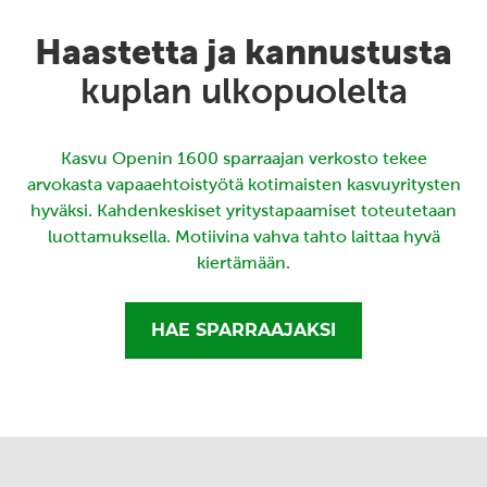
Haastetta ja kannustusta
kuplan ulkopuolelta
Kasvu Openin 1600 sparraajan verkosto tekee
arvokasta vapaaehtoistyötä kotimaisten kasvuyritysten
hyväksi. Kahdenkeskiset yritystapaamiset toteutetaan
luottamuksella. Motiivina vahva tahto laittaa hyvä
kiertämään.
HAE SPARRAAJAKSI