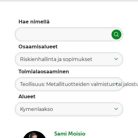
Hae nimellä
Hae
Osaamisalueet
Riskienhallinta ja sopimukset
Toimialaosaaminen
Teollisuus: Metallituotteiden valmistus tai jalost
Alueet
Kymenlaakso
Sami Moisio