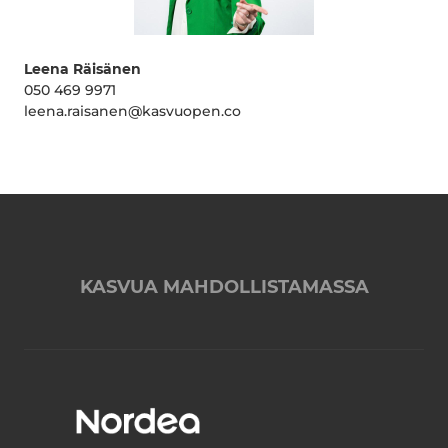
Leena Räisänen
050 469 9971
leena.raisanen@kasvuopen.co
KASVUA MAHDOLLISTAMASSA