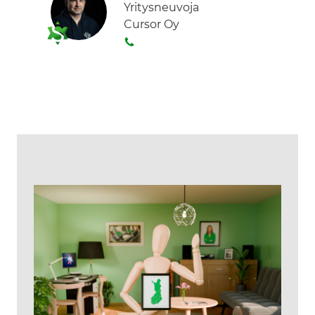
Yritysneuvoja
Cursor Oy
S
o
i
t
a