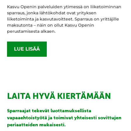
Kasvu Openin palveluiden ytimessä on liiketoiminnan
sparraus, jonka lähtökohdat ovat yrityksen
liiketoiminta ja kasvutavoitteet. Sparraus on yrittäjille
maksutonta – näin on ollut Kasvu Openin
perustamisesta alkaen.
LUE LISÄÄ
LAITA HYVÄ KIERTÄMÄÄN
Sparraajat tekevät luottamuksellista
vapaaehtoistyötä ja toimivat yhteisesti sovittujen
periaatteiden mukaisesti.