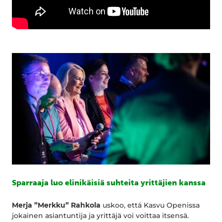
Sparraaja luo elinikäisiä suhteita yrittäjien kanssa
Merja ”Merkku” Rahkola
uskoo, että Kasvu Openissa
jokainen asiantuntija ja yrittäjä voi voittaa itsensä.