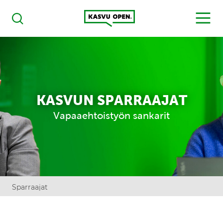
Kasvu Open
MENU
Haku
KASVUN SPARRAAJAT
Vapaaehtoistyön sankarit
Sparraajat