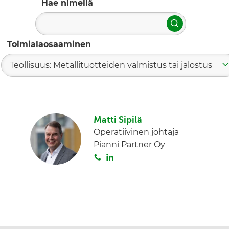
Hae nimellä
Hae
Toimialaosaaminen
Teollisuus: Metallituotteiden valmistus tai jalostus
Matti Sipilä
Operatiivinen johtaja
Pianni Partner Oy
S
L
o
i
i
n
t
k
a
e
d