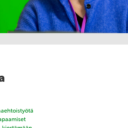
a
aaehtoistyötä
tapaamiset
ä kiertämään.