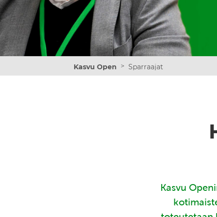
>
Kasvu Open
Sparraajat
Kasvu Openin
kotimaist
toteutetaan 