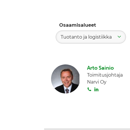
Osaamisalueet
Tuotanto ja logistiikka
Arto Sainio
Toimitusjohtaja
Narvi Oy
S
L
o
i
i
n
t
k
a
e
d