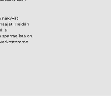
ä näkyvät
rraajat. Heidän
ällä
a sparraajista on
ki verkostomme