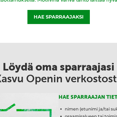
HAE SPARRAAJAKSI
Löydä oma sparraajasi
Kasvu Openin verkostost
HAE SPARRAAJAN TIE
nimen (etunimi ja/tai su
osaamisalueen tai toim