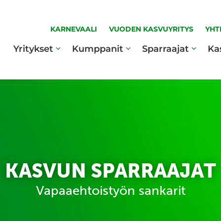
KARNEVAALI
VUODEN KASVUYRITYS
YHT
Yritykset
Kumppanit
Sparraajat
Ka
KASVUN SPARRAAJAT
Vapaaehtoistyön sankarit