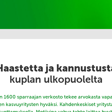
Haastetta ja kannustust
kuplan ulkopuolelta
 1600 sparraajan verkosto tekee arvokasta vap
en kasvuyritysten hyväksi. Kahdenkeskiset yritys
luottamuksella. Motiivina vahva tahto laittaa hyv