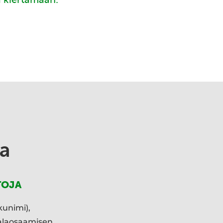
a
TOJA
kunimi),
ialaosaamisen