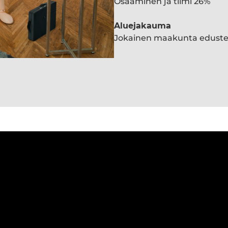
Osaaminen ja tiimi 26%
Aluejakauma
Jokainen maakunta edust