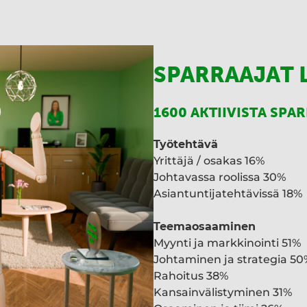
I
n
SPARRAAJAT 
1600 AKTIIVISTA SPA
Työtehtävä
Yrittäjä / osakas 16%
Johtavassa roolissa 30%
Asiantuntijatehtävissä 18%
Teemaosaaminen
Myynti ja markkinointi 51%
Johtaminen ja strategia 50
Rahoitus 38%
Kansainvälistyminen 31%