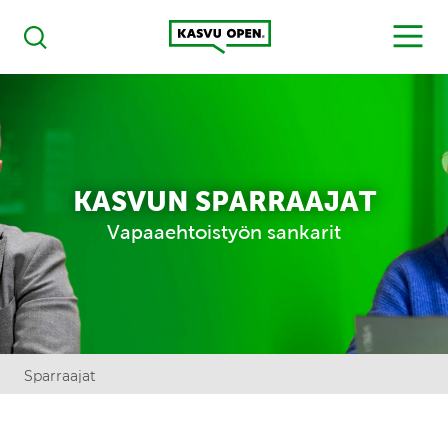
Kasvu Open
MENU
Haku
KASVUN SPARRAAJAT
Vapaaehtoistyön sankarit
Sparraajat