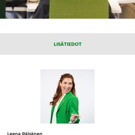
LISÄTIEDOT
Leena Räisänen