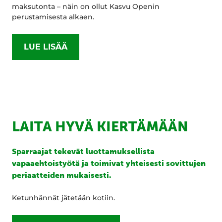
maksutonta – näin on ollut Kasvu Openin
perustamisesta alkaen.
LUE LISÄÄ
LAITA HYVÄ KIERTÄMÄÄN
Sparraajat tekevät luottamuksellista
vapaaehtoistyötä ja toimivat yhteisesti sovittujen
periaatteiden mukaisesti.
Ketunhännät jätetään kotiin.