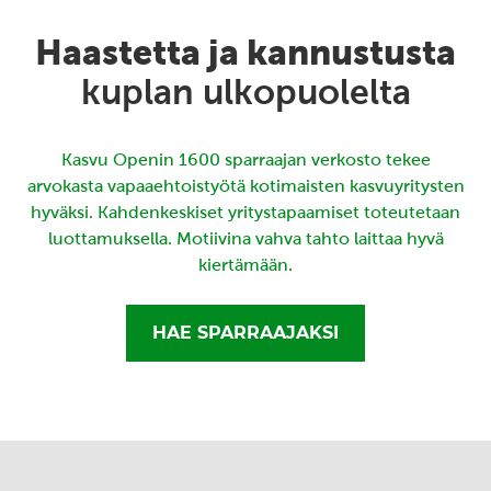
Haastetta ja kannustusta
kuplan ulkopuolelta
Kasvu Openin 1600 sparraajan verkosto tekee
arvokasta vapaaehtoistyötä kotimaisten kasvuyritysten
hyväksi. Kahdenkeskiset yritystapaamiset toteutetaan
luottamuksella. Motiivina vahva tahto laittaa hyvä
kiertämään.
HAE SPARRAAJAKSI