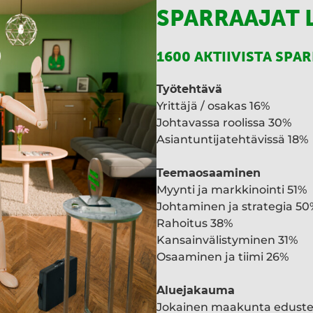
SPARRAAJAT 
1600 AKTIIVISTA SPA
Työtehtävä
Yrittäjä / osakas 16%
Johtavassa roolissa 30%
Asiantuntijatehtävissä 18%
Teemaosaaminen
Myynti ja markkinointi 51%
Johtaminen ja strategia 50
Rahoitus 38%
Kansainvälistyminen 31%
Osaaminen ja tiimi 26%
Aluejakauma
Jokainen maakunta edust