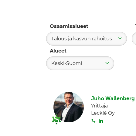
Osaamisalueet
Talous ja kasvun rahoitus
Alueet
Keski-Suomi
Juho Wallenberg
Yrittäjä
Lecklé Oy
S
L
o
i
i
n