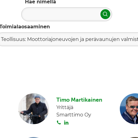
Hae nimellä
Hae
Toimialaosaaminen
Teollisuus: Moottoriajoneuvojen ja perävaunujen valmis
Timo Martikainen
Yrittäjä
Smarttimo Oy
S
L
o
i
i
n