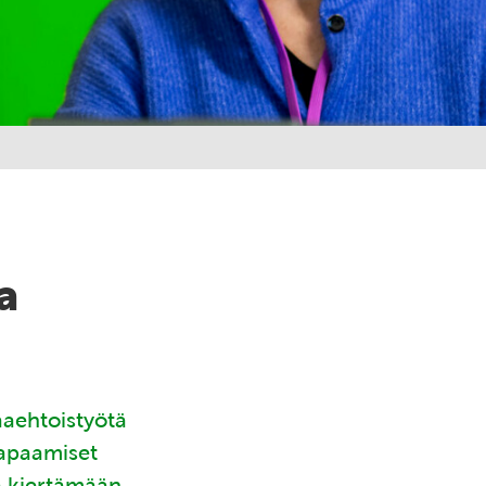
a
aaehtoistyötä
tapaamiset
ä kiertämään.