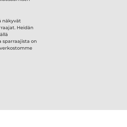
ä näkyvät
rraajat. Heidän
ällä
a sparraajista on
ki verkostomme