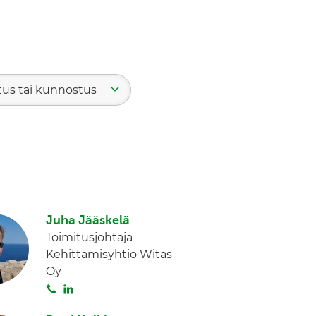
tus tai kunnostus
Juha Jääskelä
Toimitusjohtaja
Kehittämisyhtiö Witas
Oy
S
L
o
i