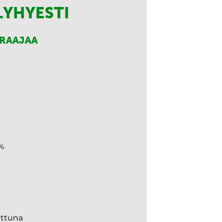
LYHYESTI
RRAAJAA
%
ettuna