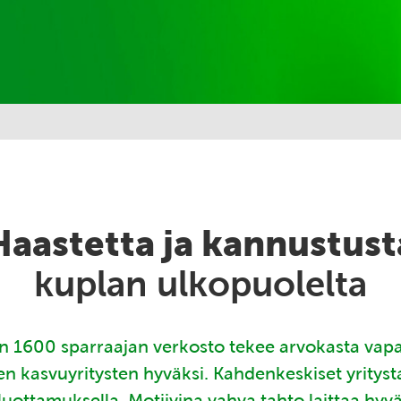
Haastetta ja kannustust
kuplan ulkopuolelta
 1600 sparraajan verkosto tekee arvokasta vap
en kasvuyritysten hyväksi. Kahdenkeskiset yritys
luottamuksella. Motiivina vahva tahto laittaa hyv