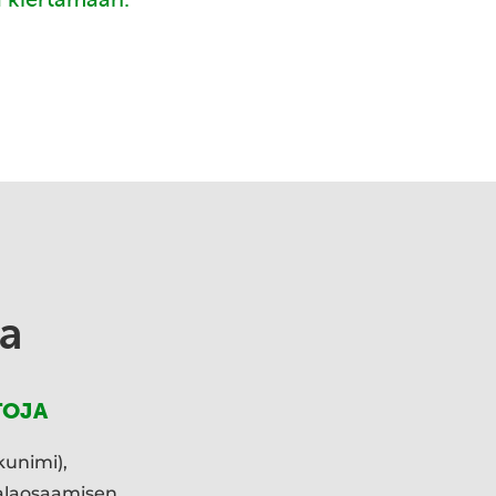
a
TOJA
kunimi),
ialaosaamisen