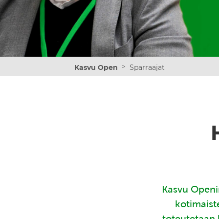
>
Kasvu Open
Sparraajat
Kasvu Openin
kotimaist
toteutetaan 