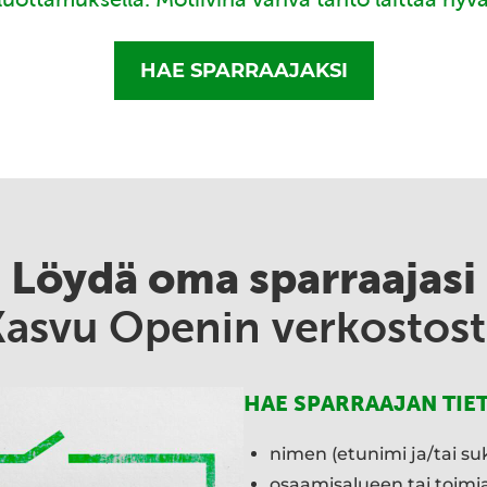
HAE SPARRAAJAKSI
Löydä oma sparraajasi
Kasvu Openin verkostost
HAE SPARRAAJAN TIE
nimen (etunimi ja/tai su
osaamisalueen tai toim