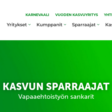
KARNEVAALI
VUODEN KASVUYRITYS
YHT
Yritykset
Kumppanit
Sparraajat
Ka
KASVUN SPARRAAJAT
Vapaaehtoistyön sankarit