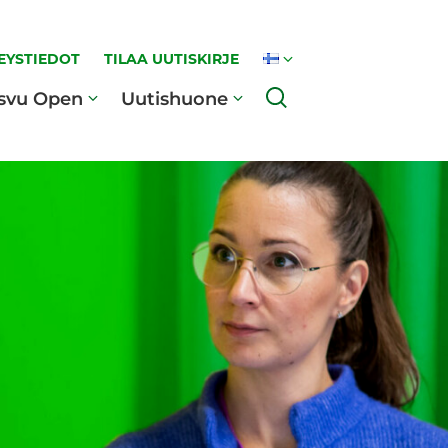
EYSTIEDOT
TILAA UUTISKIRJE
Haku
svu Open
Uutishuone