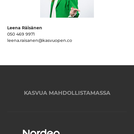
Leena Räisänen
050 469 9971
leena.raisanen@kasvuopen.co
KASVUA MAHDOLLISTAMASSA