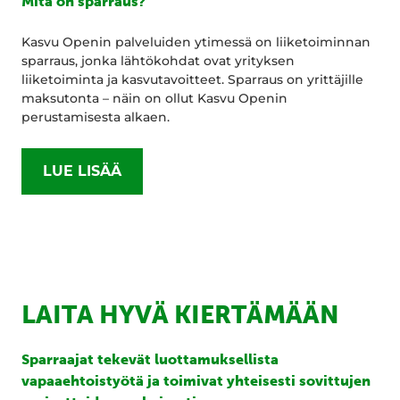
Mitä on sparraus?
Kasvu Openin palveluiden ytimessä on liiketoiminnan
sparraus, jonka lähtökohdat ovat yrityksen
liiketoiminta ja kasvutavoitteet. Sparraus on yrittäjille
maksutonta – näin on ollut Kasvu Openin
perustamisesta alkaen.
LUE LISÄÄ
LAITA HYVÄ KIERTÄMÄÄN
Sparraajat tekevät luottamuksellista
vapaaehtoistyötä ja toimivat yhteisesti sovittujen