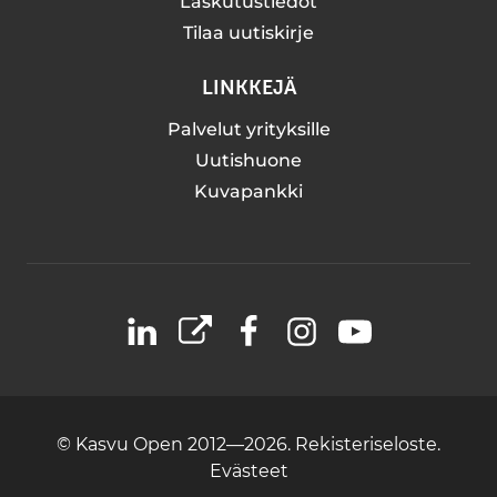
Laskutustiedot
Tilaa uutiskirje
LINKKEJÄ
Palvelut yrityksille
Uutishuone
Kuvapankki
LinkedIn
X
Facebook
Instagram
YouTube
© Kasvu Open 2012—2026.
Rekisteriseloste.
Evästeet