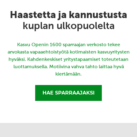
Haastetta ja kannustusta
kuplan ulkopuolelta
Kasvu Openin 1600 sparraajan verkosto tekee
arvokasta vapaaehtoistyötä kotimaisten kasvuyritysten
hyväksi. Kahdenkeskiset yritystapaamiset toteutetaan
luottamuksella. Motiivina vahva tahto laittaa hyvä
kiertämään.
HAE SPARRAAJAKSI