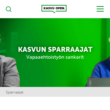
Kasvu Open
MENU
Haku
KASVUN SPARRAAJAT
Vapaaehtoistyön sankarit
Sparraajat