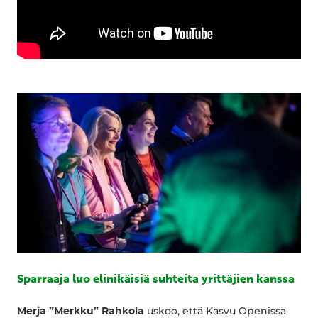
Sparraaja luo elinikäisiä suhteita yrittäjien kanssa
Merja ”Merkku” Rahkola
uskoo, että Kasvu Openissa