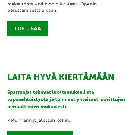
maksutonta – näin on ollut Kasvu Openin
perustamisesta alkaen.
LUE LISÄÄ
LAITA HYVÄ KIERTÄMÄÄN
Sparraajat tekevät luottamuksellista
vapaaehtoistyötä ja toimivat yhteisesti sovittujen
periaatteiden mukaisesti.
Ketunhännät jätetään kotiin.