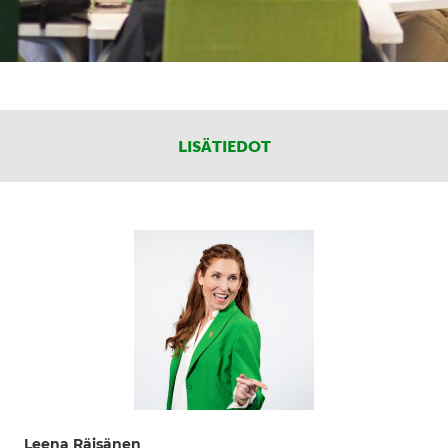
LISÄTIEDOT
Leena Räisänen