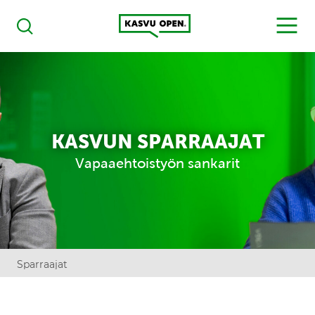
Kasvu Open
MENU
Haku
KASVUN SPARRAAJAT
Vapaaehtoistyön sankarit
Sparraajat