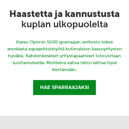
Haastetta ja kannustusta
kuplan ulkopuolelta
Kasvu Openin 1600 sparraajan verkosto tekee
arvokasta vapaaehtoistyötä kotimaisten kasvuyritysten
hyväksi. Kahdenkeskiset yritystapaamiset toteutetaan
luottamuksella. Motiivina vahva tahto laittaa hyvä
kiertämään.
HAE SPARRAAJAKSI