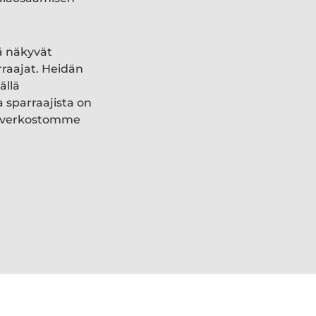
ä näkyvät
rraajat. Heidän
ällä
a sparraajista on
ki verkostomme