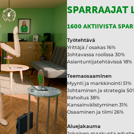
SPARRAAJAT 
1600 AKTIIVISTA SPA
Työtehtävä
Yrittäjä / osakas 16%
Johtavassa roolissa 30%
Asiantuntijatehtävissä 18%
Teemaosaaminen
Myynti ja markkinointi 51%
Johtaminen ja strategia 50
Rahoitus 38%
Kansainvälistyminen 31%
Osaaminen ja tiimi 26%
Aluejakauma
Jokainen maakunta edust