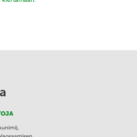
a
TOJA
kunimi),
ialaosaamisen