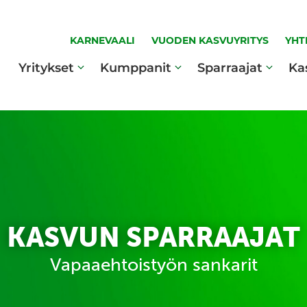
KARNEVAALI
VUODEN KASVUYRITYS
YHT
Yritykset
Kumppanit
Sparraajat
Ka
KASVUN SPARRAAJAT
Vapaaehtoistyön sankarit