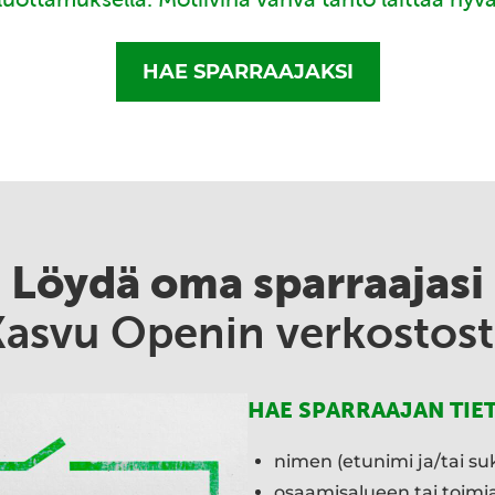
HAE SPARRAAJAKSI
Löydä oma sparraajasi
Kasvu Openin verkostost
HAE SPARRAAJAN TIE
nimen (etunimi ja/tai su
osaamisalueen tai toim