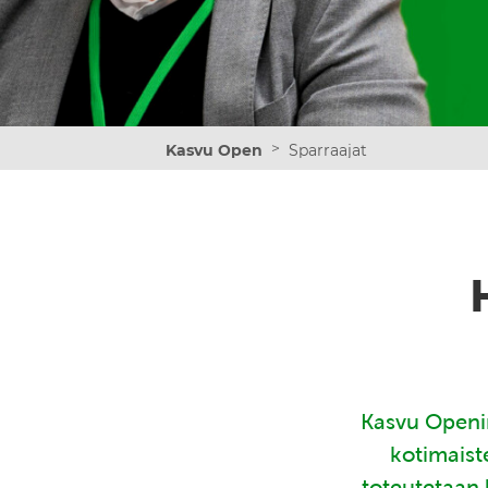
>
Kasvu Open
Sparraajat
Kasvu Openin
kotimaist
toteutetaan 