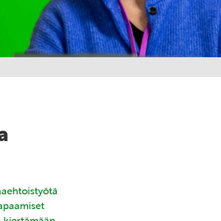
a
aaehtoistyötä
tapaamiset
ä kiertämään.