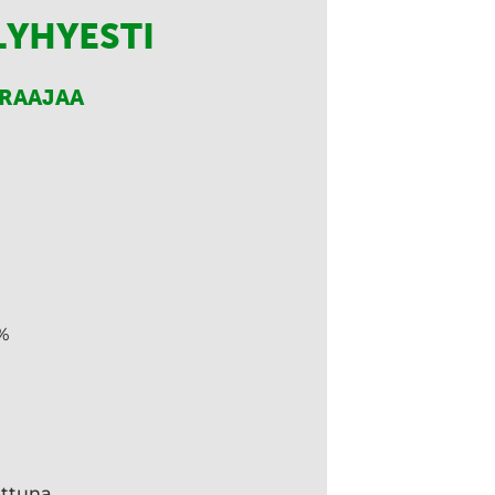
LYHYESTI
RRAAJAA
%
ettuna