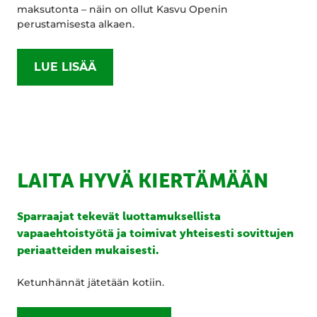
maksutonta – näin on ollut Kasvu Openin
perustamisesta alkaen.
LUE LISÄÄ
LAITA HYVÄ KIERTÄMÄÄN
Sparraajat tekevät luottamuksellista
vapaaehtoistyötä ja toimivat yhteisesti sovittujen
periaatteiden mukaisesti.
Ketunhännät jätetään kotiin.