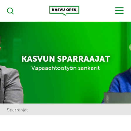
Kasvu Open
MENU
Haku
KASVUN SPARRAAJAT
Vapaaehtoistyön sankarit
Sparraajat