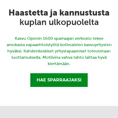
Haastetta ja kannustusta
kuplan ulkopuolelta
Kasvu Openin 1600 sparraajan verkosto tekee
arvokasta vapaaehtoistyötä kotimaisten kasvuyritysten
hyväksi. Kahdenkeskiset yritystapaamiset toteutetaan
luottamuksella. Motiivina vahva tahto laittaa hyvä
kiertämään.
HAE SPARRAAJAKSI