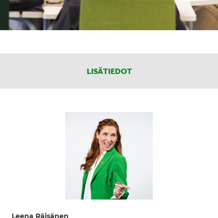
LISÄTIEDOT
Leena Räisänen