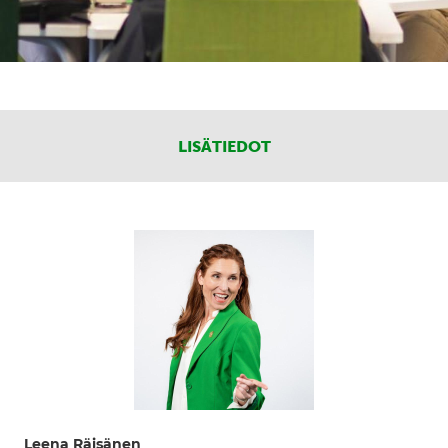
LISÄTIEDOT
Leena Räisänen