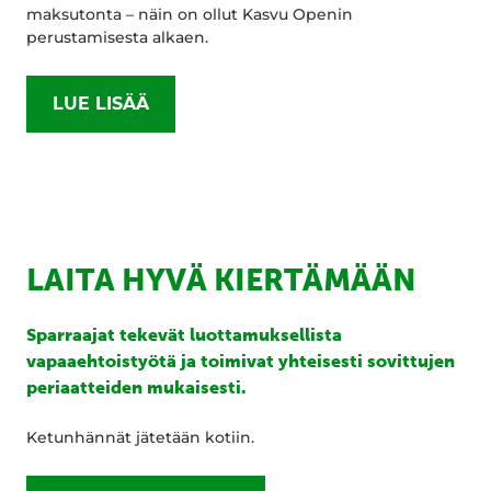
maksutonta – näin on ollut Kasvu Openin
perustamisesta alkaen.
LUE LISÄÄ
LAITA HYVÄ KIERTÄMÄÄN
Sparraajat tekevät luottamuksellista
vapaaehtoistyötä ja toimivat yhteisesti sovittujen
periaatteiden mukaisesti.
Ketunhännät jätetään kotiin.