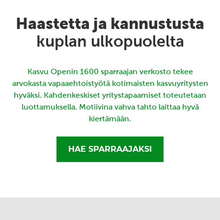
Haastetta ja kannustusta
kuplan ulkopuolelta
Kasvu Openin 1600 sparraajan verkosto tekee
arvokasta vapaaehtoistyötä kotimaisten kasvuyritysten
hyväksi. Kahdenkeskiset yritystapaamiset toteutetaan
luottamuksella. Motiivina vahva tahto laittaa hyvä
kiertämään.
HAE SPARRAAJAKSI