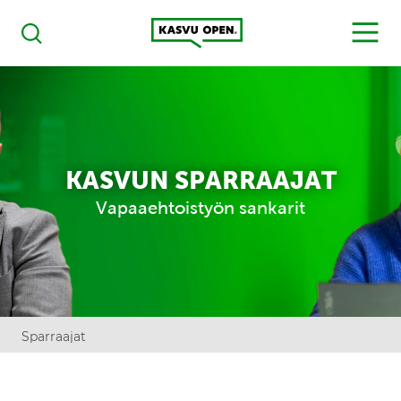
Kasvu Open
MENU
Haku
KASVUN SPARRAAJAT
Vapaaehtoistyön sankarit
Sparraajat