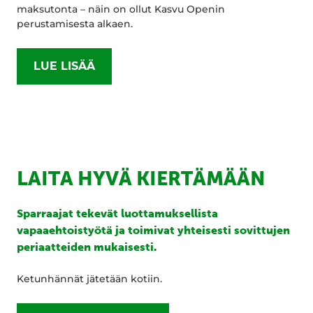
maksutonta – näin on ollut Kasvu Openin
perustamisesta alkaen.
LUE LISÄÄ
LAITA HYVÄ KIERTÄMÄÄN
Sparraajat tekevät luottamuksellista
vapaaehtoistyötä ja toimivat yhteisesti sovittujen
periaatteiden mukaisesti.
Ketunhännät jätetään kotiin.