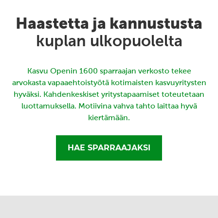
Haastetta ja kannustusta
kuplan ulkopuolelta
Kasvu Openin 1600 sparraajan verkosto tekee
arvokasta vapaaehtoistyötä kotimaisten kasvuyritysten
hyväksi. Kahdenkeskiset yritystapaamiset toteutetaan
luottamuksella. Motiivina vahva tahto laittaa hyvä
kiertämään.
HAE SPARRAAJAKSI