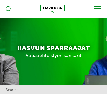
Kasvu Open
MENU
Haku
KASVUN SPARRAAJAT
Vapaaehtoistyön sankarit
Sparraajat