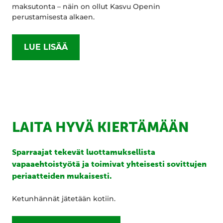
maksutonta – näin on ollut Kasvu Openin
perustamisesta alkaen.
LUE LISÄÄ
LAITA HYVÄ KIERTÄMÄÄN
Sparraajat tekevät luottamuksellista
vapaaehtoistyötä ja toimivat yhteisesti sovittujen
periaatteiden mukaisesti.
Ketunhännät jätetään kotiin.