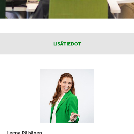
LISÄTIEDOT
Leena Räisänen