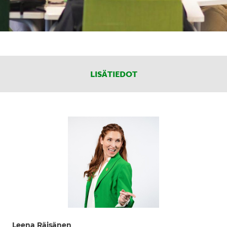
LISÄTIEDOT
Leena Räisänen