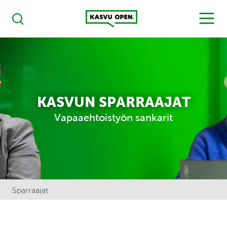
Kasvu Open
MENU
Haku
KASVUN SPARRAAJAT
Vapaaehtoistyön sankarit
Sparraajat