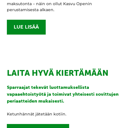
maksutonta – näin on ollut Kasvu Openin
perustamisesta alkaen.
LUE LISÄÄ
LAITA HYVÄ KIERTÄMÄÄN
Sparraajat tekevät luottamuksellista
vapaaehtoistyötä ja toimivat yhteisesti sovittujen
periaatteiden mukaisesti.
Ketunhännät jätetään kotiin.