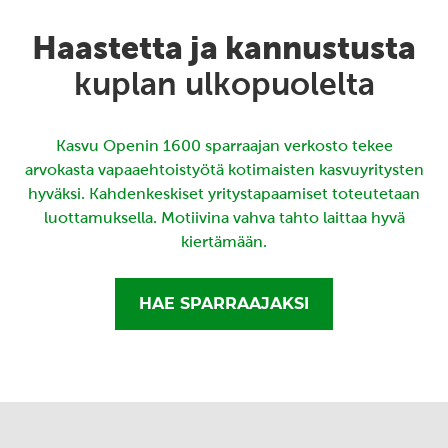
Haastetta ja kannustusta
kuplan ulkopuolelta
Kasvu Openin 1600 sparraajan verkosto tekee
arvokasta vapaaehtoistyötä kotimaisten kasvuyritysten
hyväksi. Kahdenkeskiset yritystapaamiset toteutetaan
luottamuksella. Motiivina vahva tahto laittaa hyvä
kiertämään.
HAE SPARRAAJAKSI