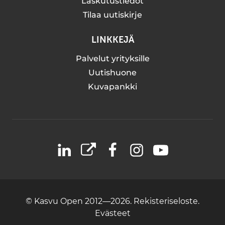
Laskutustiedot
Tilaa uutiskirje
LINKKEJÄ
Palvelut yrityksille
Uutishuone
Kuvapankki
LinkedIn
X
Facebook
Instagram
YouTube
© Kasvu Open 2012—2026.
Rekisteriseloste.
Evästeet