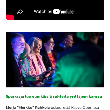
Sparraaja luo elinikäisiä suhteita yrittäjien kanssa
Merja ”Merkku” Rahkola
uskoo, että Kasvu Openissa