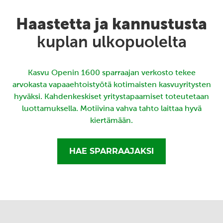
Haastetta ja kannustusta
kuplan ulkopuolelta
Kasvu Openin 1600 sparraajan verkosto tekee
arvokasta vapaaehtoistyötä kotimaisten kasvuyritysten
hyväksi. Kahdenkeskiset yritystapaamiset toteutetaan
luottamuksella. Motiivina vahva tahto laittaa hyvä
kiertämään.
HAE SPARRAAJAKSI