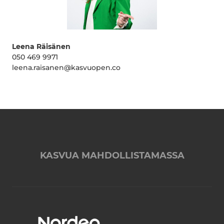
Leena Räisänen
050 469 9971
leena.raisanen@kasvuopen.co
KASVUA MAHDOLLISTAMASSA