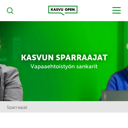
Kasvu Open
MENU
Haku
KASVUN SPARRAAJAT
Vapaaehtoistyön sankarit
Sparraajat