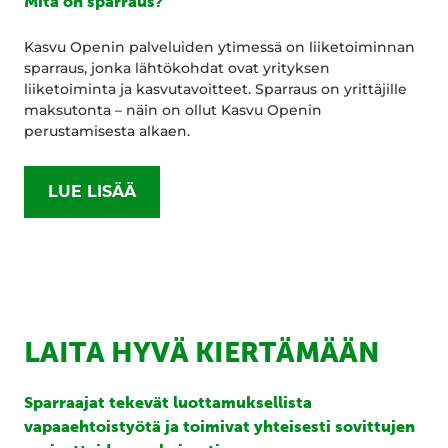
Mitä on sparraus?
Kasvu Openin palveluiden ytimessä on liiketoiminnan
sparraus, jonka lähtökohdat ovat yrityksen
liiketoiminta ja kasvutavoitteet. Sparraus on yrittäjille
maksutonta – näin on ollut Kasvu Openin
perustamisesta alkaen.
LUE LISÄÄ
LAITA HYVÄ KIERTÄMÄÄN
Sparraajat tekevät luottamuksellista
vapaaehtoistyötä ja toimivat yhteisesti sovittujen