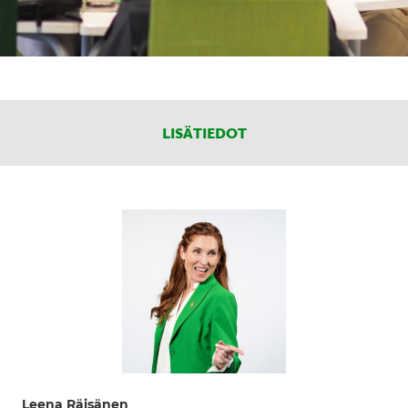
LISÄTIEDOT
Leena Räisänen