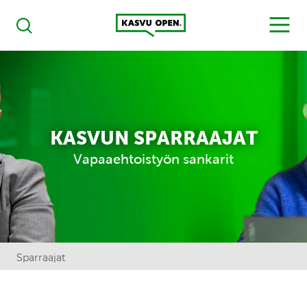
Kasvu Open
MENU
Haku
KASVUN SPARRAAJAT
Vapaaehtoistyön sankarit
Sparraajat