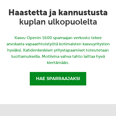
Haastetta ja kannustusta
kuplan ulkopuolelta
Kasvu Openin 1600 sparraajan verkosto tekee
arvokasta vapaaehtoistyötä kotimaisten kasvuyritysten
hyväksi. Kahdenkeskiset yritystapaamiset toteutetaan
luottamuksella. Motiivina vahva tahto laittaa hyvä
kiertämään.
HAE SPARRAAJAKSI