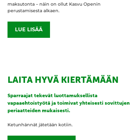
maksutonta – näin on ollut Kasvu Openin
perustamisesta alkaen.
LUE LISÄÄ
LAITA HYVÄ KIERTÄMÄÄN
Sparraajat tekevät luottamuksellista
vapaaehtoistyötä ja toimivat yhteisesti sovittujen
periaatteiden mukaisesti.
Ketunhännät jätetään kotiin.