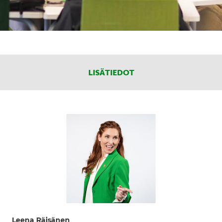
LISÄTIEDOT
Leena Räisänen