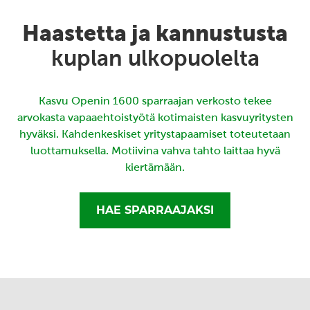
Haastetta ja kannustusta
kuplan ulkopuolelta
Kasvu Openin 1600 sparraajan verkosto tekee
arvokasta vapaaehtoistyötä kotimaisten kasvuyritysten
hyväksi. Kahdenkeskiset yritystapaamiset toteutetaan
luottamuksella. Motiivina vahva tahto laittaa hyvä
kiertämään.
HAE SPARRAAJAKSI