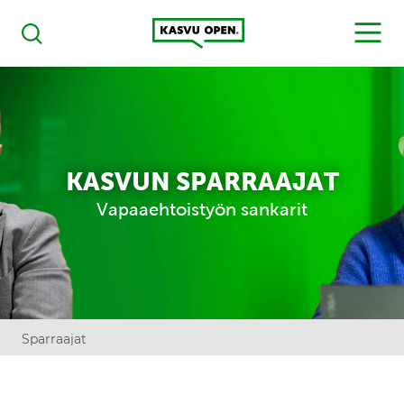
Kasvu Open
MENU
Haku
KASVUN SPARRAAJAT
Vapaaehtoistyön sankarit
Sparraajat