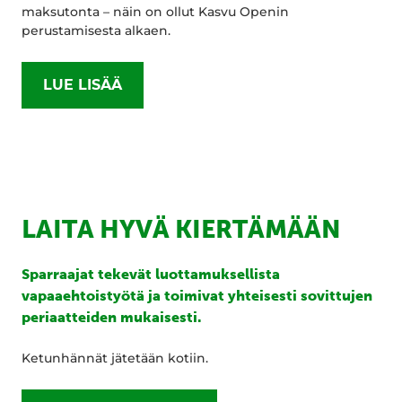
maksutonta – näin on ollut Kasvu Openin
perustamisesta alkaen.
LUE LISÄÄ
LAITA HYVÄ KIERTÄMÄÄN
Sparraajat tekevät luottamuksellista
vapaaehtoistyötä ja toimivat yhteisesti sovittujen
periaatteiden mukaisesti.
Ketunhännät jätetään kotiin.