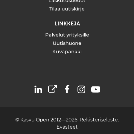
Laskutustiedot
Tilaa uutiskirje
LINKKEJÄ
Palvelut yrityksille
Uutishuone
Kuvapankki
LinkedIn
X
Facebook
Instagram
YouTube
© Kasvu Open 2012—2026.
Rekisteriseloste.
Evästeet