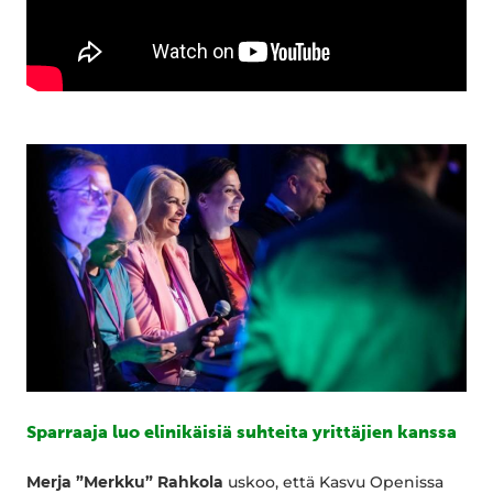
Sparraaja luo elinikäisiä suhteita yrittäjien kanssa
Merja ”Merkku” Rahkola
uskoo, että Kasvu Openissa