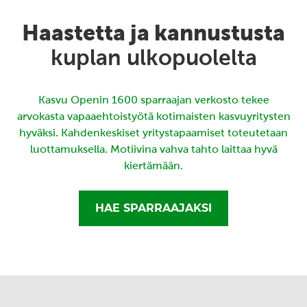
Haastetta ja kannustusta
kuplan ulkopuolelta
Kasvu Openin 1600 sparraajan verkosto tekee
arvokasta vapaaehtoistyötä kotimaisten kasvuyritysten
hyväksi. Kahdenkeskiset yritystapaamiset toteutetaan
luottamuksella. Motiivina vahva tahto laittaa hyvä
kiertämään.
HAE SPARRAAJAKSI