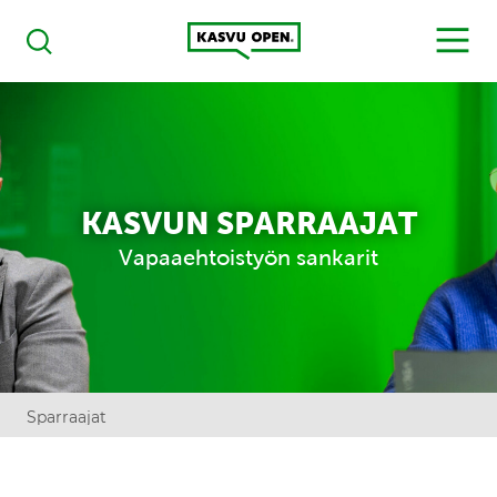
Kasvu Open
MENU
Haku
KASVUN SPARRAAJAT
Vapaaehtoistyön sankarit
Sparraajat