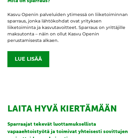
Mitä on sparraus?
Kasvu Openin palveluiden ytimessä on liiketoiminnan
sparraus, jonka lähtökohdat ovat yrityksen
liiketoiminta ja kasvutavoitteet. Sparraus on yrittäjille
maksutonta – näin on ollut Kasvu Openin
perustamisesta alkaen.
LUE LISÄÄ
LAITA HYVÄ KIERTÄMÄÄN
Sparraajat tekevät luottamuksellista
vapaaehtoistyötä ja toimivat yhteisesti sovittujen