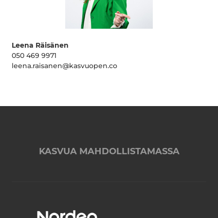
Leena Räisänen
050 469 9971
leena.raisanen@kasvuopen.co
KASVUA MAHDOLLISTAMASSA