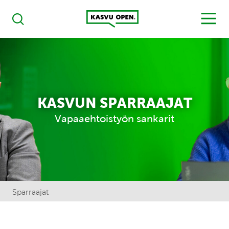
Kasvu Open
MENU
Haku
KASVUN SPARRAAJAT
Vapaaehtoistyön sankarit
Sparraajat