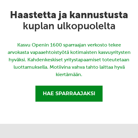
Haastetta ja kannustusta
kuplan ulkopuolelta
Kasvu Openin 1600 sparraajan verkosto tekee
arvokasta vapaaehtoistyötä kotimaisten kasvuyritysten
hyväksi. Kahdenkeskiset yritystapaamiset toteutetaan
luottamuksella. Motiivina vahva tahto laittaa hyvä
kiertämään.
HAE SPARRAAJAKSI