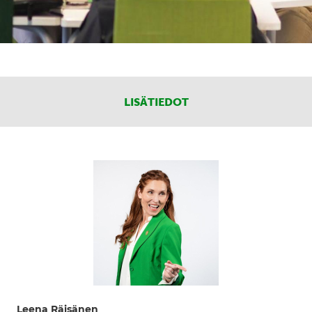
LISÄTIEDOT
Leena Räisänen