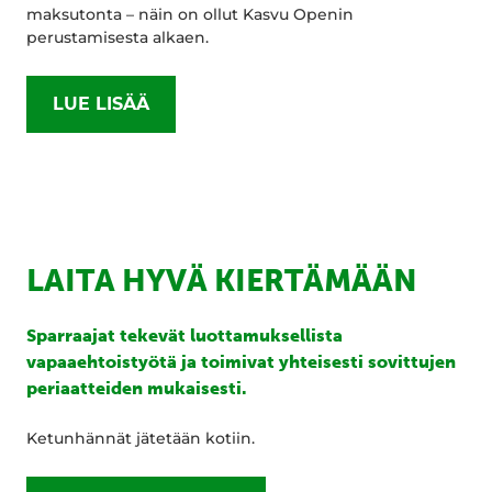
maksutonta – näin on ollut Kasvu Openin
perustamisesta alkaen.
LUE LISÄÄ
LAITA HYVÄ KIERTÄMÄÄN
Sparraajat tekevät luottamuksellista
vapaaehtoistyötä ja toimivat yhteisesti sovittujen
periaatteiden mukaisesti.
Ketunhännät jätetään kotiin.