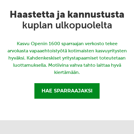
Haastetta ja kannustusta
kuplan ulkopuolelta
Kasvu Openin 1600 sparraajan verkosto tekee
arvokasta vapaaehtoistyötä kotimaisten kasvuyritysten
hyväksi. Kahdenkeskiset yritystapaamiset toteutetaan
luottamuksella. Motiivina vahva tahto laittaa hyvä
kiertämään.
HAE SPARRAAJAKSI