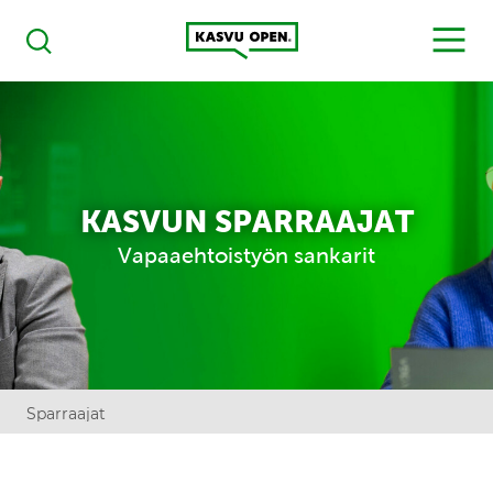
Kasvu Open
MENU
Haku
KASVUN SPARRAAJAT
Vapaaehtoistyön sankarit
Sparraajat