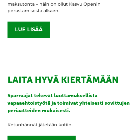
maksutonta – näin on ollut Kasvu Openin
perustamisesta alkaen.
LUE LISÄÄ
LAITA HYVÄ KIERTÄMÄÄN
Sparraajat tekevät luottamuksellista
vapaaehtoistyötä ja toimivat yhteisesti sovittujen
periaatteiden mukaisesti.
Ketunhännät jätetään kotiin.