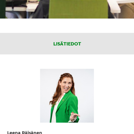
LISÄTIEDOT
Leena Räisänen