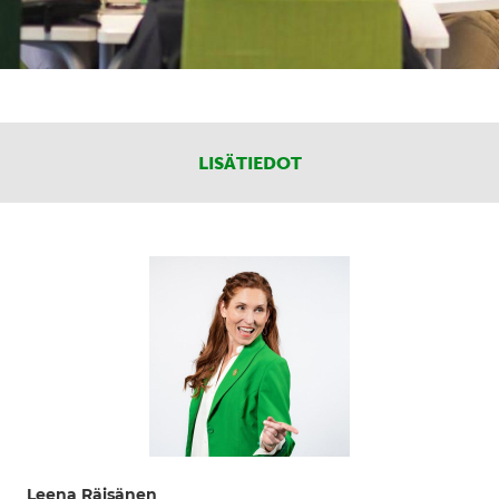
LISÄTIEDOT
Leena Räisänen