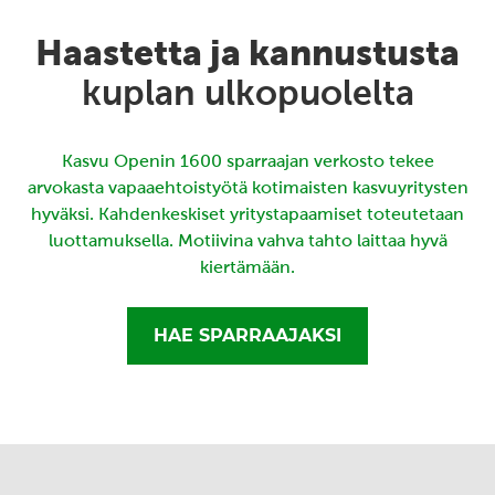
Haastetta ja kannustusta
kuplan ulkopuolelta
Kasvu Openin 1600 sparraajan verkosto tekee
arvokasta vapaaehtoistyötä kotimaisten kasvuyritysten
hyväksi. Kahdenkeskiset yritystapaamiset toteutetaan
luottamuksella. Motiivina vahva tahto laittaa hyvä
kiertämään.
HAE SPARRAAJAKSI