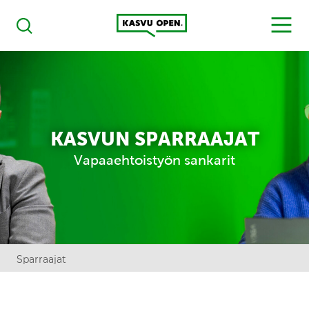
Kasvu Open
MENU
Haku
KASVUN SPARRAAJAT
Vapaaehtoistyön sankarit
Sparraajat