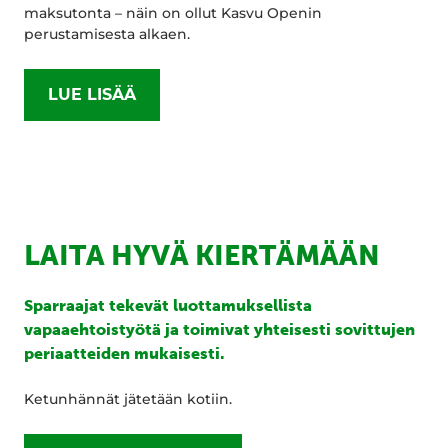
maksutonta – näin on ollut Kasvu Openin
perustamisesta alkaen.
LUE LISÄÄ
LAITA HYVÄ KIERTÄMÄÄN
Sparraajat tekevät luottamuksellista
vapaaehtoistyötä ja toimivat yhteisesti sovittujen
periaatteiden mukaisesti.
Ketunhännät jätetään kotiin.