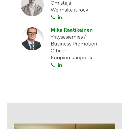
Omistaja
We make it rock
S
L
o
i
Mika Raatikainen
i
n
Yritysasiamies /
t
k
Business Promotion
a
e
Officer
d
Kuopion kaupunki
I
S
L
n
o
i
i
n
t
k
a
e
d
I
n