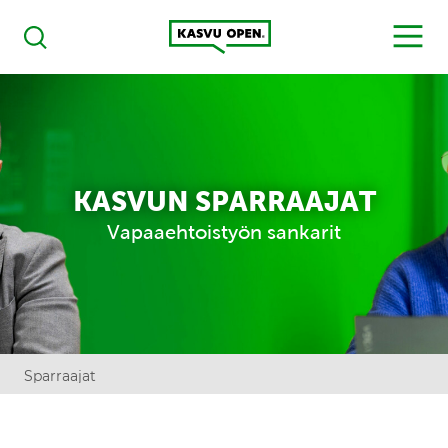
Kasvu Open
MENU
Haku
KASVUN SPARRAAJAT
Vapaaehtoistyön sankarit
Sparraajat