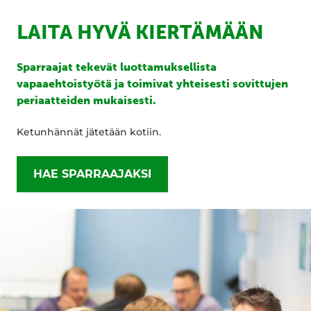
LAITA HYVÄ KIERTÄMÄÄN
Sparraajat tekevät luottamuksellista
vapaaehtoistyötä ja toimivat yhteisesti sovittujen
periaatteiden mukaisesti.
Ketunhännät jätetään kotiin.
HAE SPARRAAJAKSI