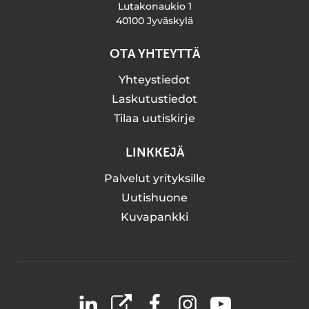
Lutakonaukio 1
40100 Jyväskylä
OTA YHTEYTTÄ
Yhteystiedot
Laskutustiedot
Tilaa uutiskirje
LINKKEJÄ
Palvelut yrityksille
Uutishuone
Kuvapankki
LinkedIn
X
Facebook
Instagram
YouTube