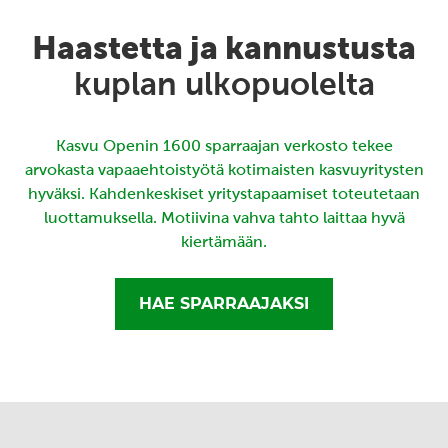
Haastetta ja kannustusta
kuplan ulkopuolelta
Kasvu Openin 1600 sparraajan verkosto tekee
arvokasta vapaaehtoistyötä kotimaisten kasvuyritysten
hyväksi. Kahdenkeskiset yritystapaamiset toteutetaan
luottamuksella. Motiivina vahva tahto laittaa hyvä
kiertämään.
HAE SPARRAAJAKSI