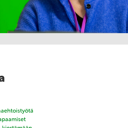
a
aaehtoistyötä
tapaamiset
ä kiertämään.