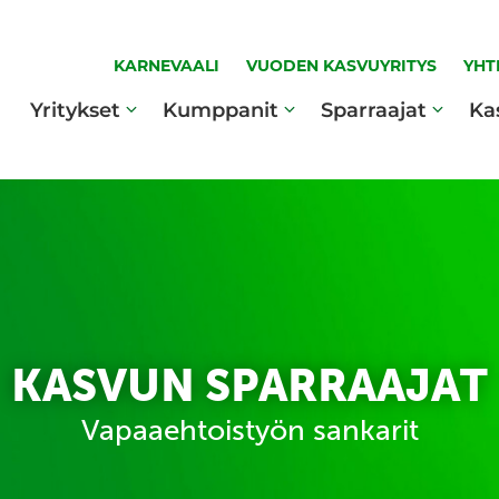
KARNEVAALI
VUODEN KASVUYRITYS
YHT
Yritykset
Kumppanit
Sparraajat
Ka
KASVUN SPARRAAJAT
Vapaaehtoistyön sankarit