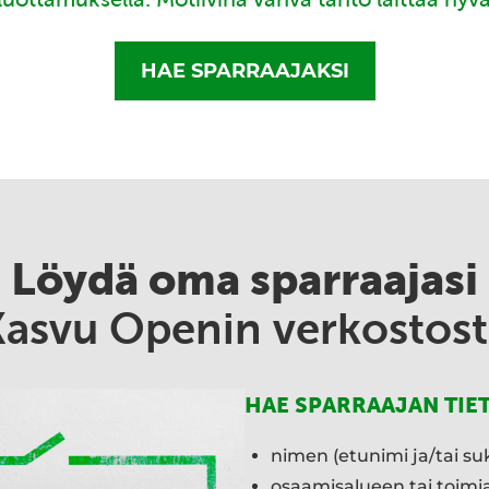
HAE SPARRAAJAKSI
Löydä oma sparraajasi
Kasvu Openin verkostost
HAE SPARRAAJAN TIE
nimen (etunimi ja/tai su
osaamisalueen tai toim