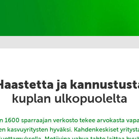
Haastetta ja kannustust
kuplan ulkopuolelta
 1600 sparraajan verkosto tekee arvokasta vap
en kasvuyritysten hyväksi. Kahdenkeskiset yritys
luottamuksella. Motiivina vahva tahto laittaa hyv