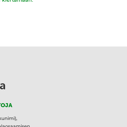
a
TOJA
kunimi),
ialaosaamisen