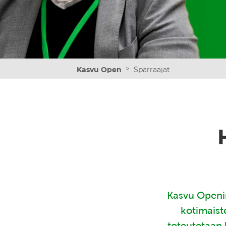
>
Kasvu Open
Sparraajat
Kasvu Openin
kotimaist
toteutetaan 