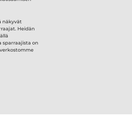
ä näkyvät
rraajat. Heidän
ällä
a sparraajista on
ki verkostomme