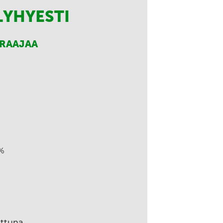
LYHYESTI
RRAAJAA
%
ettuna