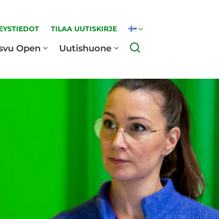
EYSTIEDOT
TILAA UUTISKIRJE
Haku
svu Open
Uutishuone