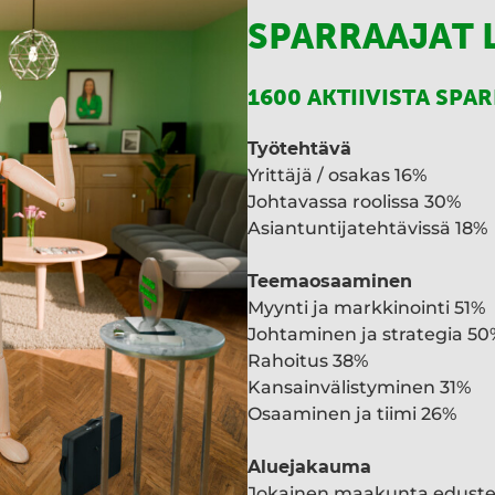
SPARRAAJAT 
1600 AKTIIVISTA SPA
Työtehtävä
Yrittäjä / osakas 16%
Johtavassa roolissa 30%
Asiantuntijatehtävissä 18%
Teemaosaaminen
Myynti ja markkinointi 51%
Johtaminen ja strategia 50
Rahoitus 38%
Kansainvälistyminen 31%
Osaaminen ja tiimi 26%
Aluejakauma
Jokainen maakunta edust