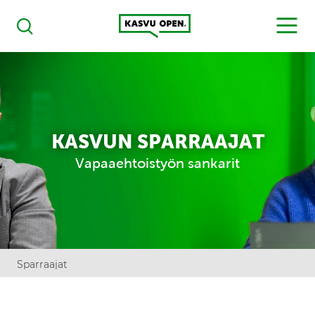
Kasvu Open
MENU
Haku
KASVUN SPARRAAJAT
Vapaaehtoistyön sankarit
Sparraajat