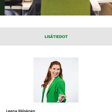
LISÄTIEDOT
Leena Räisänen