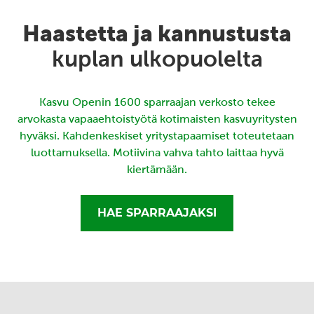
Haastetta ja kannustusta
kuplan ulkopuolelta
Kasvu Openin 1600 sparraajan verkosto tekee
arvokasta vapaaehtoistyötä kotimaisten kasvuyritysten
hyväksi. Kahdenkeskiset yritystapaamiset toteutetaan
luottamuksella. Motiivina vahva tahto laittaa hyvä
kiertämään.
HAE SPARRAAJAKSI