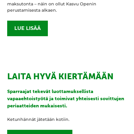
maksutonta – näin on ollut Kasvu Openin
perustamisesta alkaen.
LUE LISÄÄ
LAITA HYVÄ KIERTÄMÄÄN
Sparraajat tekevät luottamuksellista
vapaaehtoistyötä ja toimivat yhteisesti sovittujen
periaatteiden mukaisesti.
Ketunhännät jätetään kotiin.