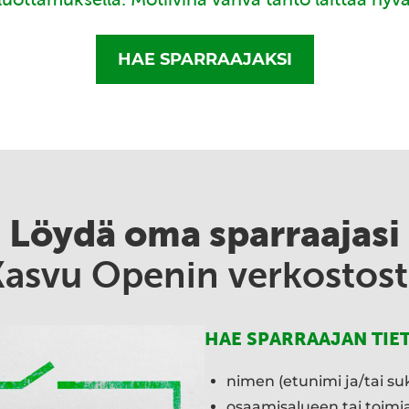
HAE SPARRAAJAKSI
Löydä oma sparraajasi
Kasvu Openin verkostost
HAE SPARRAAJAN TIE
nimen (etunimi ja/tai su
osaamisalueen tai toim