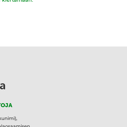
a
TOJA
kunimi),
ialaosaamisen