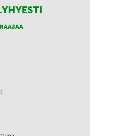
LYHYESTI
RRAAJAA
%
ettuna