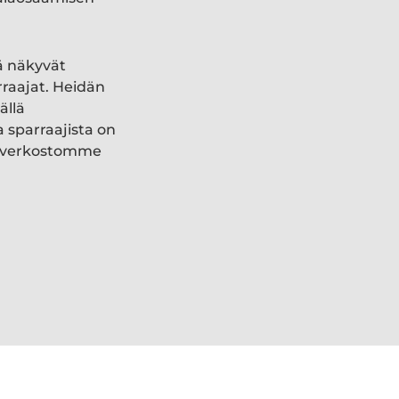
ä näkyvät
rraajat. Heidän
ällä
a sparraajista on
ki verkostomme