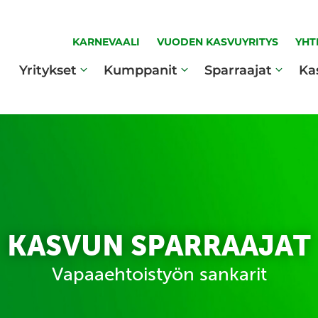
KARNEVAALI
VUODEN KASVUYRITYS
YHT
Yritykset
Kumppanit
Sparraajat
Ka
KASVUN SPARRAAJAT
Vapaaehtoistyön sankarit