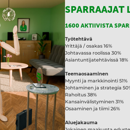
SPARRAAJAT 
1600 AKTIIVISTA SPA
Työtehtävä
Yrittäjä / osakas 16%
Johtavassa roolissa 30%
Asiantuntijatehtävissä 18%
Teemaosaaminen
Myynti ja markkinointi 51%
Johtaminen ja strategia 50
Rahoitus 38%
Kansainvälistyminen 31%
Osaaminen ja tiimi 26%
Aluejakauma
Jokainen maakunta edust