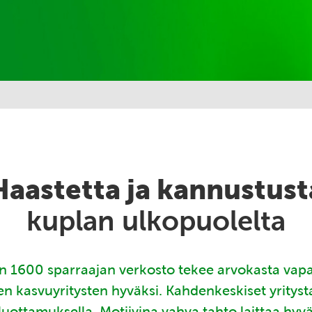
Haastetta ja kannustust
kuplan ulkopuolelta
 1600 sparraajan verkosto tekee arvokasta vap
en kasvuyritysten hyväksi. Kahdenkeskiset yritys
luottamuksella. Motiivina vahva tahto laittaa hyv