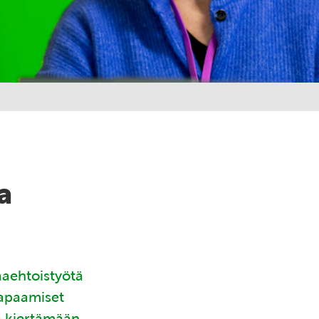
a
aaehtoistyötä
tapaamiset
ä kiertämään.