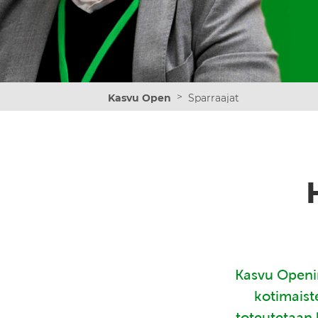
>
Kasvu Open
Sparraajat
Kasvu Openin
kotimaist
toteutetaan 