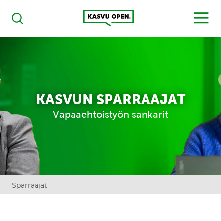
Kasvu Open
MENU
Haku
KASVUN SPARRAAJAT
Vapaaehtoistyön sankarit
Sparraajat