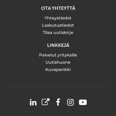
OTA YHTEYTTÄ
Yhteystiedot
Laskutustiedot
Tilaa uutiskirje
LINKKEJÄ
Palvelut yrityksille
Uutishuone
Kuvapankki
LinkedIn
X
Facebook
Instagram
YouTube