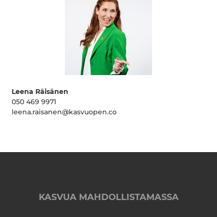
Leena Räisänen
050 469 9971
leena.raisanen@kasvuopen.co
KASVUA MAHDOLLISTAMASSA