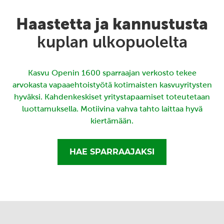
Haastetta ja kannustusta
kuplan ulkopuolelta
Kasvu Openin 1600 sparraajan verkosto tekee
arvokasta vapaaehtoistyötä kotimaisten kasvuyritysten
hyväksi. Kahdenkeskiset yritystapaamiset toteutetaan
luottamuksella. Motiivina vahva tahto laittaa hyvä
kiertämään.
HAE SPARRAAJAKSI