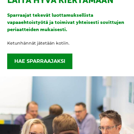
LAITA HYVÄ KIERTÄMÄÄN
Sparraajat tekevät luottamuksellista
vapaaehtoistyötä ja toimivat yhteisesti sovittujen
periaatteiden mukaisesti.
Ketunhännät jätetään kotiin.
HAE SPARRAAJAKSI