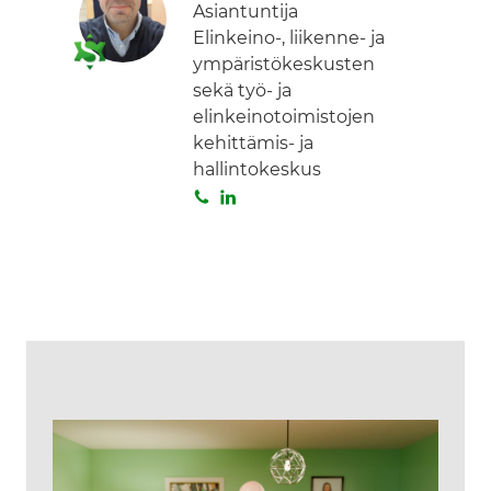
Asiantuntija
Elinkeino-, liikenne- ja
ympäristökeskusten
sekä työ- ja
elinkeinotoimistojen
kehittämis- ja
hallintokeskus
S
L
o
i
i
n
t
k
a
e
d
I
n