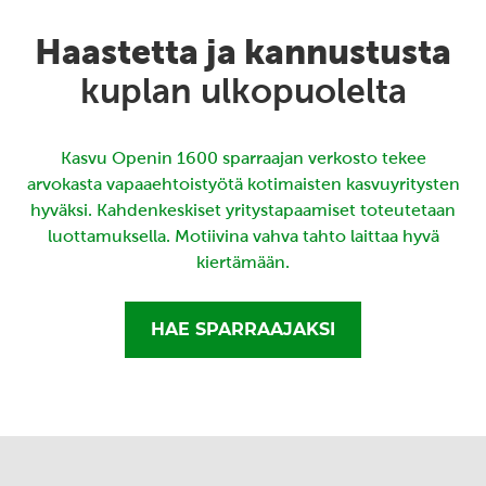
Haastetta ja kannustusta
kuplan ulkopuolelta
Kasvu Openin 1600 sparraajan verkosto tekee
arvokasta vapaaehtoistyötä kotimaisten kasvuyritysten
hyväksi. Kahdenkeskiset yritystapaamiset toteutetaan
luottamuksella. Motiivina vahva tahto laittaa hyvä
kiertämään.
HAE SPARRAAJAKSI