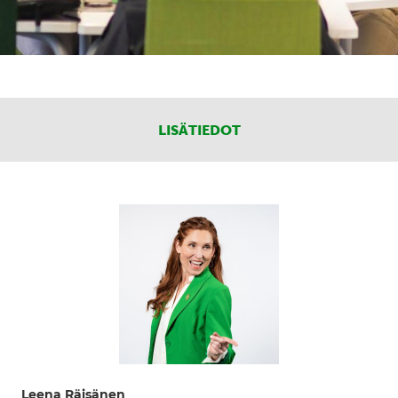
LISÄTIEDOT
Leena Räisänen