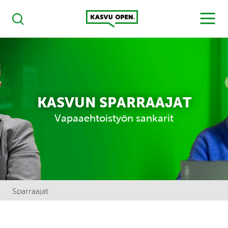
Kasvu Open
MENU
Haku
KASVUN SPARRAAJAT
Vapaaehtoistyön sankarit
Sparraajat