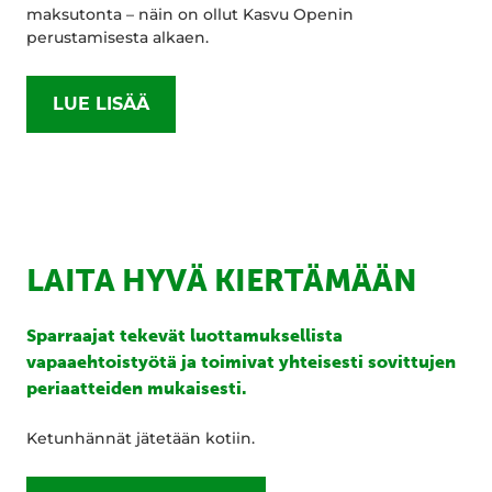
maksutonta – näin on ollut Kasvu Openin
perustamisesta alkaen.
LUE LISÄÄ
LAITA HYVÄ KIERTÄMÄÄN
Sparraajat tekevät luottamuksellista
vapaaehtoistyötä ja toimivat yhteisesti sovittujen
periaatteiden mukaisesti.
Ketunhännät jätetään kotiin.