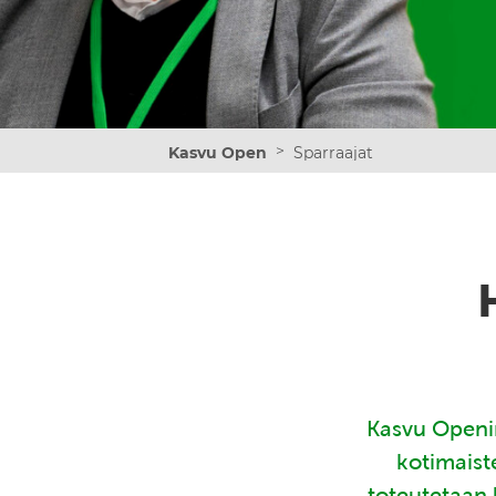
>
Kasvu Open
Sparraajat
Kasvu Openin
kotimaist
toteutetaan 