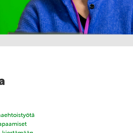
a
aaehtoistyötä
tapaamiset
ä kiertämään.