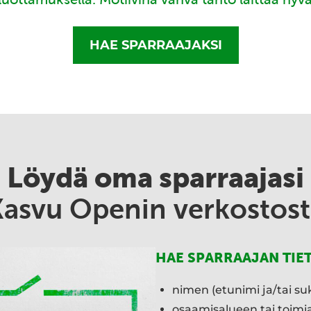
HAE SPARRAAJAKSI
Löydä oma sparraajasi
Kasvu Openin verkostost
HAE SPARRAAJAN TIE
nimen (etunimi ja/tai su
osaamisalueen tai toim