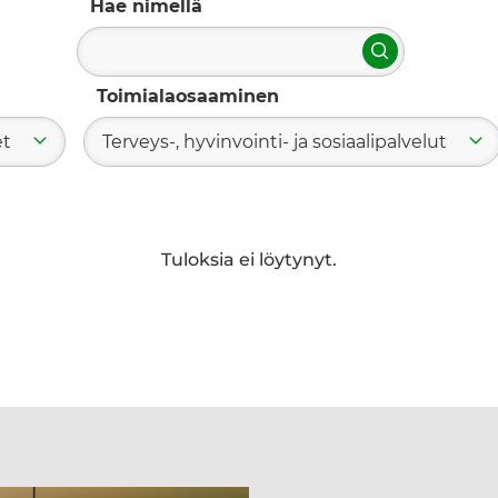
Hae nimellä
Hae
Toimialaosaaminen
et
Terveys-, hyvinvointi- ja sosiaalipalvelut
Tuloksia ei löytynyt.