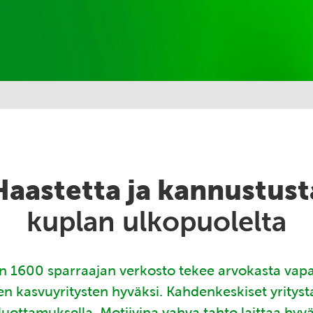
Haastetta ja kannustust
kuplan ulkopuolelta
 1600 sparraajan verkosto tekee arvokasta vap
en kasvuyritysten hyväksi. Kahdenkeskiset yritys
luottamuksella. Motiivina vahva tahto laittaa hyv