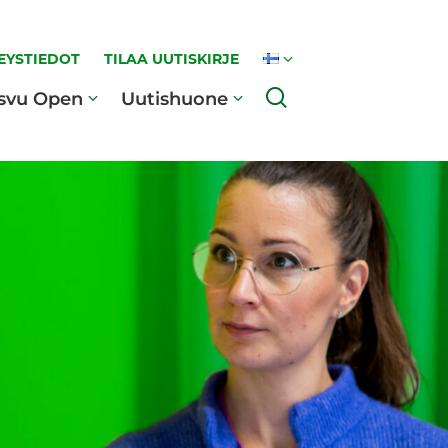
EYSTIEDOT
TILAA UUTISKIRJE
Haku
svu Open
Uutishuone