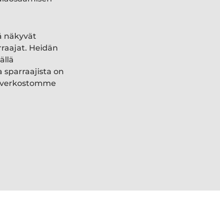
ä näkyvät
rraajat. Heidän
ällä
a sparraajista on
ki verkostomme