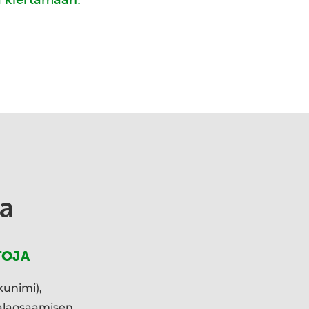
a
TOJA
kunimi),
ialaosaamisen