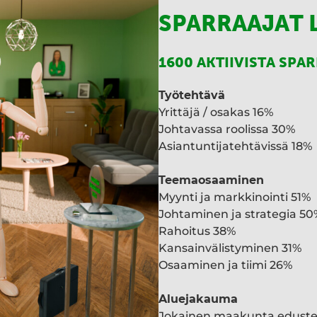
SPARRAAJAT 
1600 AKTIIVISTA SPA
Työtehtävä
Yrittäjä / osakas 16%
Johtavassa roolissa 30%
Asiantuntijatehtävissä 18%
Teemaosaaminen
Myynti ja markkinointi 51%
Johtaminen ja strategia 50
Rahoitus 38%
Kansainvälistyminen 31%
Osaaminen ja tiimi 26%
Aluejakauma
Jokainen maakunta edust