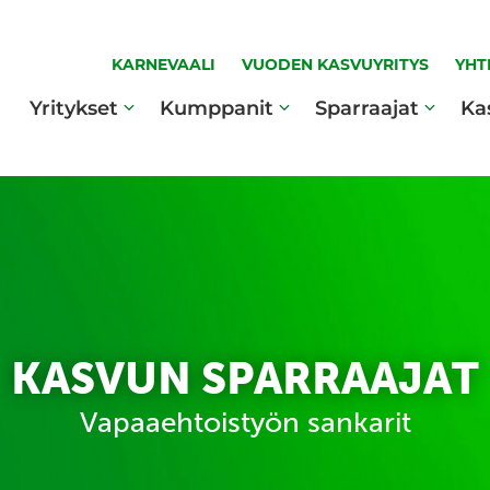
KARNEVAALI
VUODEN KASVUYRITYS
YHT
Yritykset
Kumppanit
Sparraajat
Ka
KASVUN SPARRAAJAT
Vapaaehtoistyön sankarit