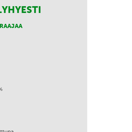
LYHYESTI
RRAAJAA
%
ettuna