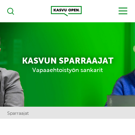
Kasvu Open
MENU
Haku
KASVUN SPARRAAJAT
Vapaaehtoistyön sankarit
Sparraajat