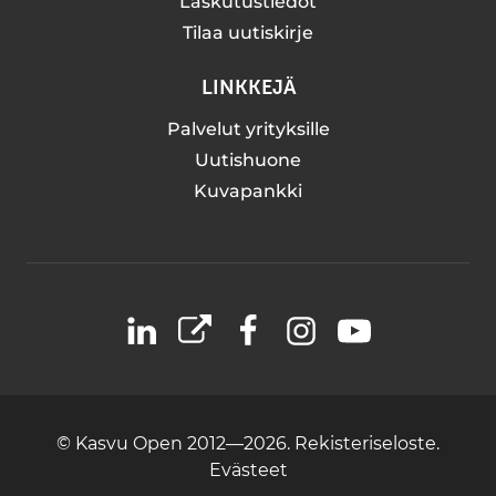
Laskutustiedot
Tilaa uutiskirje
LINKKEJÄ
Palvelut yrityksille
Uutishuone
Kuvapankki
LinkedIn
X
Facebook
Instagram
YouTube
© Kasvu Open 2012—2026.
Rekisteriseloste.
Evästeet