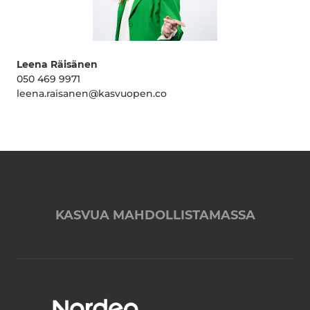
Leena Räisänen
050 469 9971
leena.raisanen@kasvuopen.co
KASVUA MAHDOLLISTAMASSA