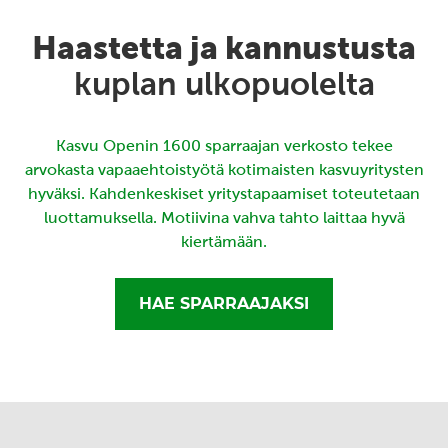
Haastetta ja kannustusta
kuplan ulkopuolelta
Kasvu Openin 1600 sparraajan verkosto tekee
arvokasta vapaaehtoistyötä kotimaisten kasvuyritysten
hyväksi. Kahdenkeskiset yritystapaamiset toteutetaan
luottamuksella. Motiivina vahva tahto laittaa hyvä
kiertämään.
HAE SPARRAAJAKSI