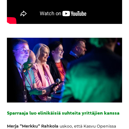
Sparraaja luo elinikäisiä suhteita yrittäjien kanssa
Merja ”Merkku” Rahkola
uskoo, että Kasvu Openissa