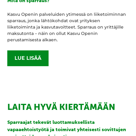
Mitä on sparraus?
Kasvu Openin palveluiden ytimessä on liiketoiminnan
sparraus, jonka lähtökohdat ovat yrityksen
liiketoiminta ja kasvutavoitteet. Sparraus on yrittäjille
maksutonta – näin on ollut Kasvu Openin
perustamisesta alkaen.
LUE LISÄÄ
LAITA HYVÄ KIERTÄMÄÄN
Sparraajat tekevät luottamuksellista
vapaaehtoistyötä ja toimivat yhteisesti sovittujen