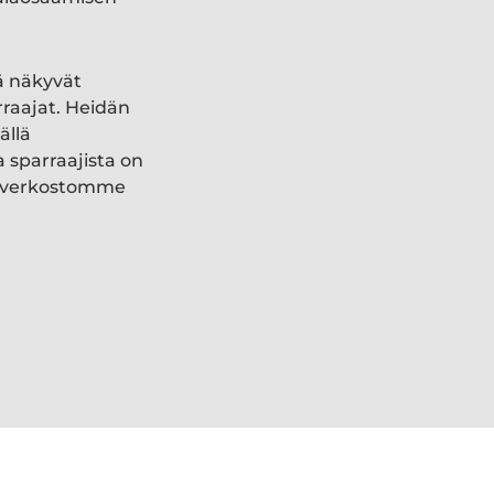
ä näkyvät
rraajat. Heidän
ällä
a sparraajista on
ki verkostomme