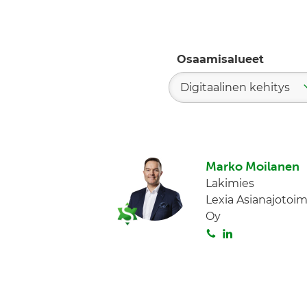
Osaamisalueet
Digitaalinen kehitys
Marko Moilanen
Lakimies
Lexia Asianajotoim
Oy
S
L
o
i
i
n
t
k
a
e