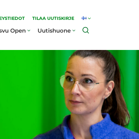
EYSTIEDOT
TILAA UUTISKIRJE
Haku
svu Open
Uutishuone