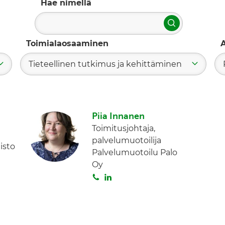
Hae nimellä
Hae
Toimialaosaaminen
A
Tieteellinen tutkimus ja kehittäminen
Piia Innanen
Toimitusjohtaja,
palvelumuotoilija
isto
Palvelumuotoilu Palo
Oy
S
L
o
i
i
n
t
k
a
e