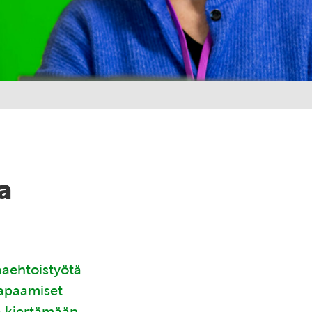
a
aaehtoistyötä
tapaamiset
ä kiertämään.