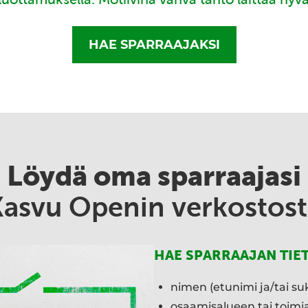
HAE SPARRAAJAKSI
Löydä oma sparraajasi
Kasvu Openin verkostost
HAE SPARRAAJAN TIE
nimen (etunimi ja/tai su
osaamisalueen tai toim