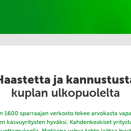
Haastetta ja kannustust
kuplan ulkopuolelta
 1600 sparraajan verkosto tekee arvokasta vap
en kasvuyritysten hyväksi. Kahdenkeskiset yritys
luottamuksella. Motiivina vahva tahto laittaa hyv