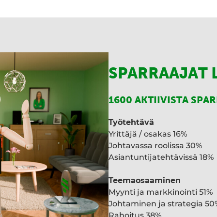
d
I
n
SPARRAAJAT 
1600 AKTIIVISTA SPA
Työtehtävä
Yrittäjä / osakas 16%
Johtavassa roolissa 30%
Asiantuntijatehtävissä 18%
Teemaosaaminen
Myynti ja markkinointi 51%
Johtaminen ja strategia 50
Rahoitus 38%