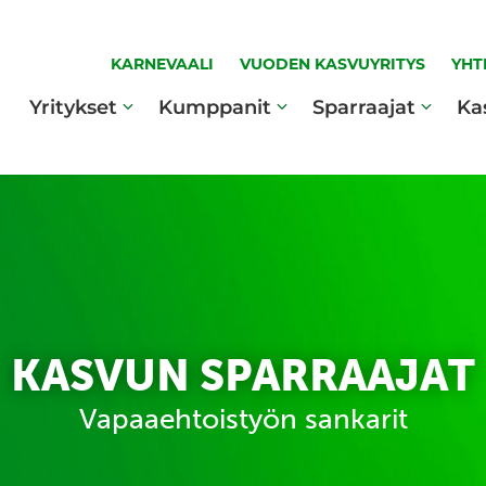
KARNEVAALI
VUODEN KASVUYRITYS
YHT
Yritykset
Kumppanit
Sparraajat
Ka
KASVUN SPARRAAJAT
Vapaaehtoistyön sankarit