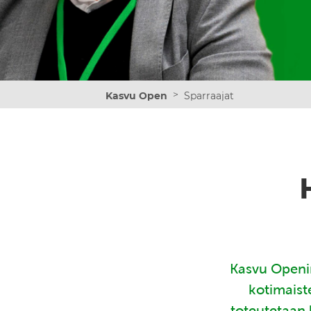
>
Kasvu Open
Sparraajat
Kasvu Openin
kotimaist
toteutetaan 