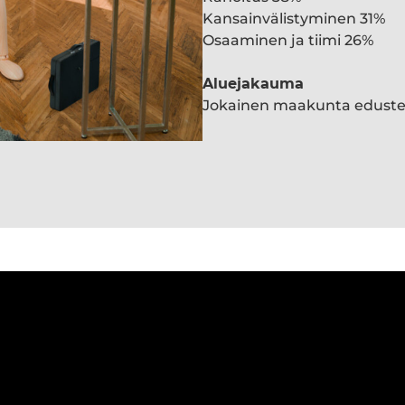
Kansainvälistyminen 31%
Osaaminen ja tiimi 26%
Aluejakauma
Jokainen maakunta edust