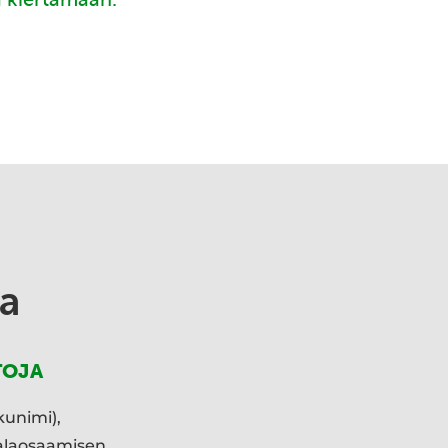
a
TOJA
kunimi),
ialaosaamisen