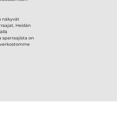
ä näkyvät
rraajat. Heidän
ällä
a sparraajista on
ki verkostomme