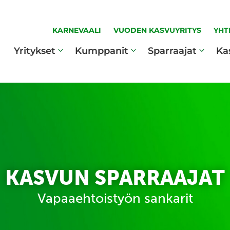
KARNEVAALI
VUODEN KASVUYRITYS
YHT
Yritykset
Kumppanit
Sparraajat
Ka
KASVUN SPARRAAJAT
Vapaaehtoistyön sankarit