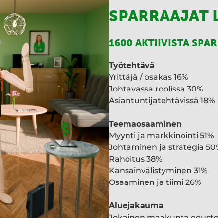
SPARRAAJAT 
1600 AKTIIVISTA SPA
Työtehtävä
Yrittäjä / osakas 16%
Johtavassa roolissa 30%
Asiantuntijatehtävissä 18%
Teemaosaaminen
Myynti ja markkinointi 51%
Johtaminen ja strategia 50
Rahoitus 38%
Kansainvälistyminen 31%
Osaaminen ja tiimi 26%
Aluejakauma
Jokainen maakunta edust