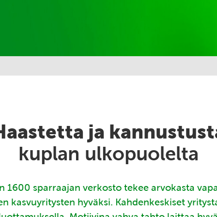
Haastetta ja kannustust
kuplan ulkopuolelta
 1600 sparraajan verkosto tekee arvokasta vap
en kasvuyritysten hyväksi. Kahdenkeskiset yritys
luottamuksella. Motiivina vahva tahto laittaa hyv