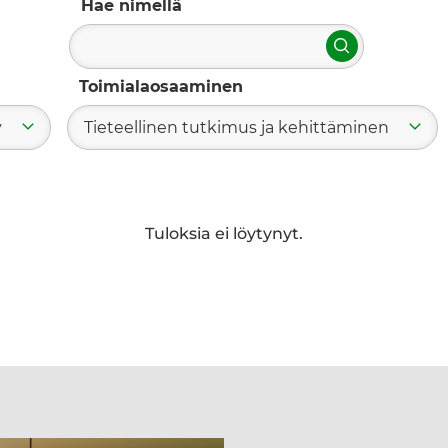
Hae nimellä
Hae
Toimialaosaaminen
y
Tieteellinen tutkimus ja kehittäminen
Tuloksia ei löytynyt.