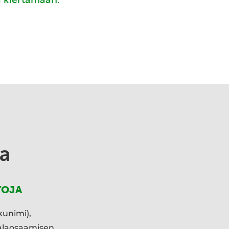
a
TOJA
kunimi),
ialaosaamisen