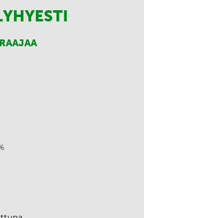
LYHYESTI
RRAAJAA
%
ettuna