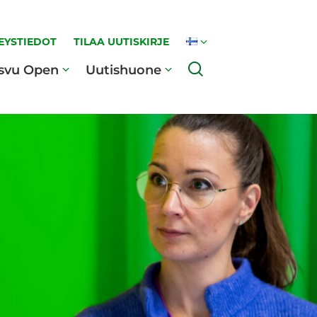
EYSTIEDOT
TILAA UUTISKIRJE
Haku
svu Open
Uutishuone