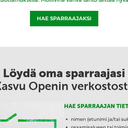
HAE SPARRAAJAKSI
Löydä oma sparraajasi
Kasvu Openin verkostost
HAE SPARRAAJAN TIE
nimen (etunimi ja/tai su
osaamisalueen tai toim