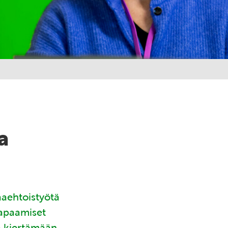
a
aaehtoistyötä
tapaamiset
ä kiertämään.