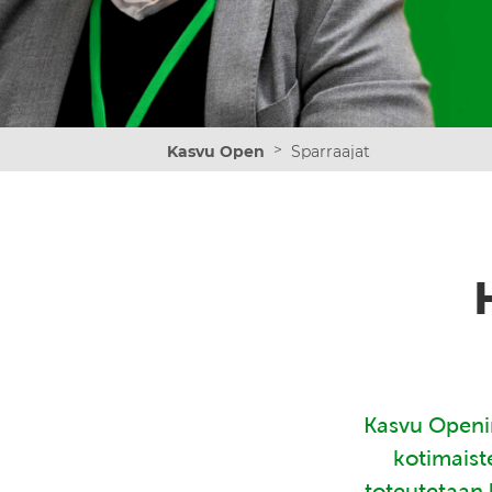
>
Kasvu Open
Sparraajat
Kasvu Openin
kotimaist
toteutetaan 