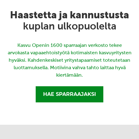
Haastetta ja kannustusta
kuplan ulkopuolelta
Kasvu Openin 1600 sparraajan verkosto tekee
arvokasta vapaaehtoistyötä kotimaisten kasvuyritysten
hyväksi. Kahdenkeskiset yritystapaamiset toteutetaan
luottamuksella. Motiivina vahva tahto laittaa hyvä
kiertämään.
HAE SPARRAAJAKSI