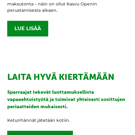
maksutonta – näin on ollut Kasvu Openin
perustamisesta alkaen.
LUE LISÄÄ
LAITA HYVÄ KIERTÄMÄÄN
Sparraajat tekevät luottamuksellista
vapaaehtoistyötä ja toimivat yhteisesti sovittujen
periaatteiden mukaisesti.
Ketunhännät jätetään kotiin.