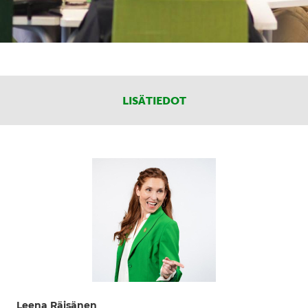
LISÄTIEDOT
Leena Räisänen