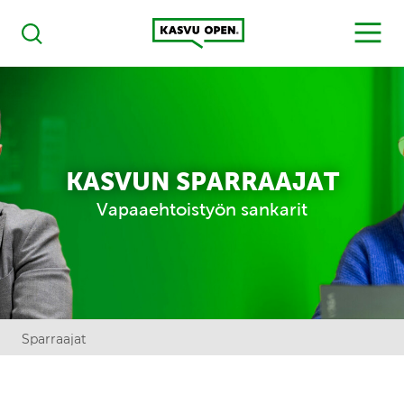
Kasvu Open
MENU
Haku
KASVUN SPARRAAJAT
Vapaaehtoistyön sankarit
Sparraajat