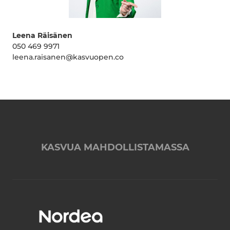
Leena Räisänen
050 469 9971
leena.raisanen@kasvuopen.co
KASVUA MAHDOLLISTAMASSA