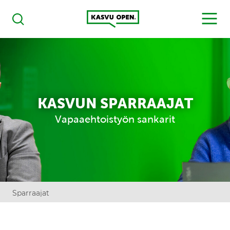
Kasvu Open
MENU
Haku
KASVUN SPARRAAJAT
Vapaaehtoistyön sankarit
Sparraajat