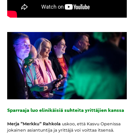
Sparraaja luo elinikäisiä suhteita yrittäjien kanssa
Merja ”Merkku” Rahkola
uskoo, että Kasvu Openissa
jokainen asiantuntija ja yrittäjä voi voittaa itsensä.