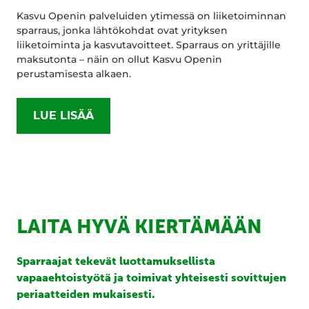
Kasvu Openin palveluiden ytimessä on liiketoiminnan
sparraus, jonka lähtökohdat ovat yrityksen
liiketoiminta ja kasvutavoitteet. Sparraus on yrittäjille
maksutonta – näin on ollut Kasvu Openin
perustamisesta alkaen.
LUE LISÄÄ
LAITA HYVÄ KIERTÄMÄÄN
Sparraajat tekevät luottamuksellista
vapaaehtoistyötä ja toimivat yhteisesti sovittujen
periaatteiden mukaisesti.