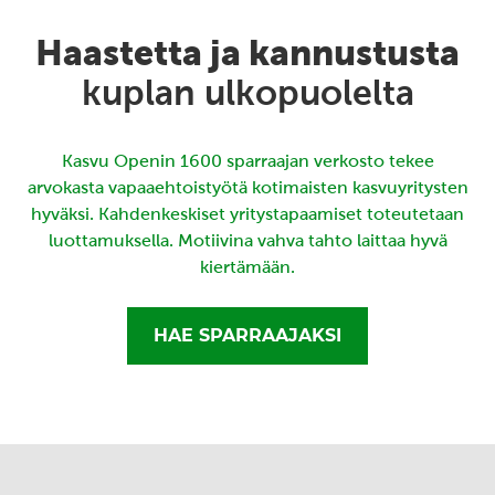
Haastetta ja kannustusta
kuplan ulkopuolelta
Kasvu Openin 1600 sparraajan verkosto tekee
arvokasta vapaaehtoistyötä kotimaisten kasvuyritysten
hyväksi. Kahdenkeskiset yritystapaamiset toteutetaan
luottamuksella. Motiivina vahva tahto laittaa hyvä
kiertämään.
HAE SPARRAAJAKSI