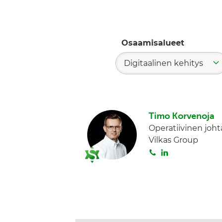
Osaamisalueet
Digitaalinen kehitys
Timo Korvenoja
Operatiivinen joht
Vilkas Group
S
L
o
i
i
n
t
k
a
e
d