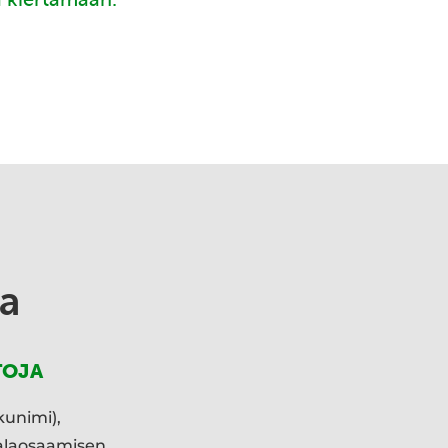
a
TOJA
kunimi),
ialaosaamisen