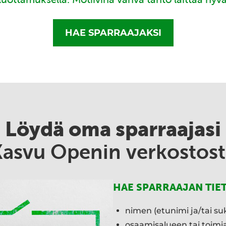
HAE SPARRAAJAKSI
Löydä oma sparraajasi
Kasvu Openin verkostost
HAE SPARRAAJAN TIE
nimen (etunimi ja/tai su
osaamisalueen tai toim