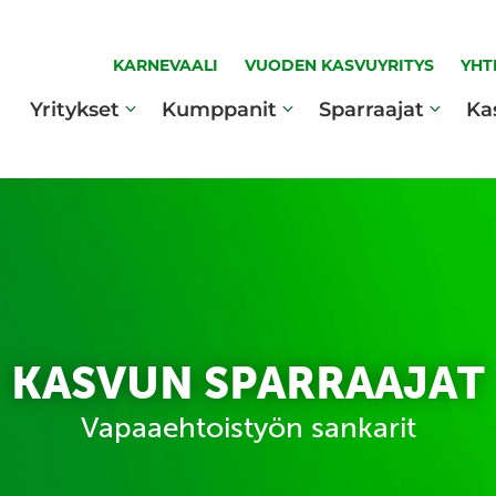
KARNEVAALI
VUODEN KASVUYRITYS
YHT
Yritykset
Kumppanit
Sparraajat
Ka
KASVUN SPARRAAJAT
Vapaaehtoistyön sankarit