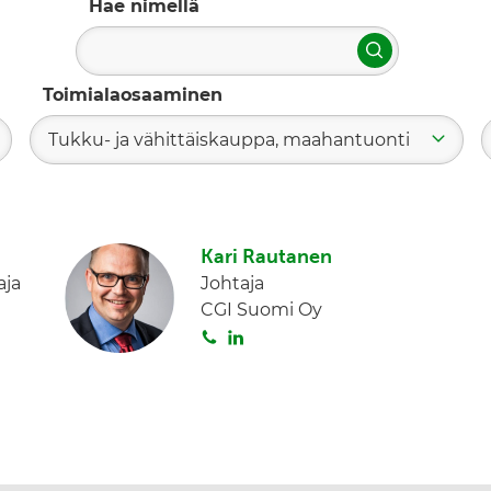
Hae nimellä
Hae
Toimialaosaaminen
Tukku- ja vähittäiskauppa, maahantuonti
Kari Rautanen
aja
Johtaja
CGI Suomi Oy
S
L
o
i
i
n
t
k
a
e
d