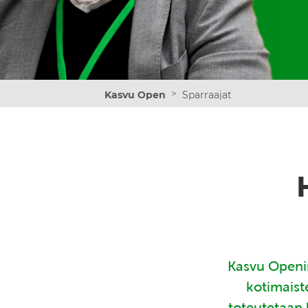
>
Kasvu Open
Sparraajat
Kasvu Openin
kotimaist
toteutetaan 