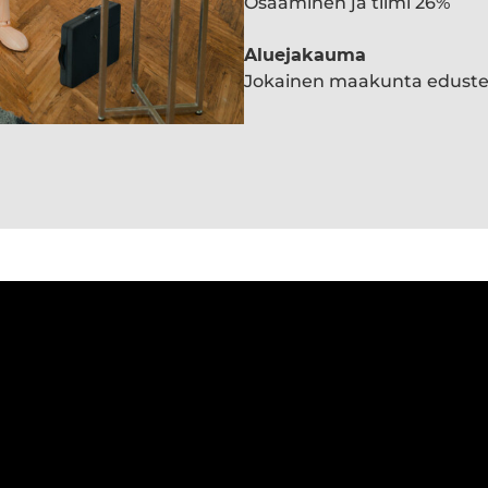
Osaaminen ja tiimi 26%
Aluejakauma
Jokainen maakunta edust