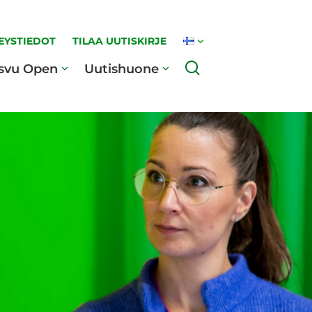
EYSTIEDOT
TILAA UUTISKIRJE
Haku
svu Open
Uutishuone