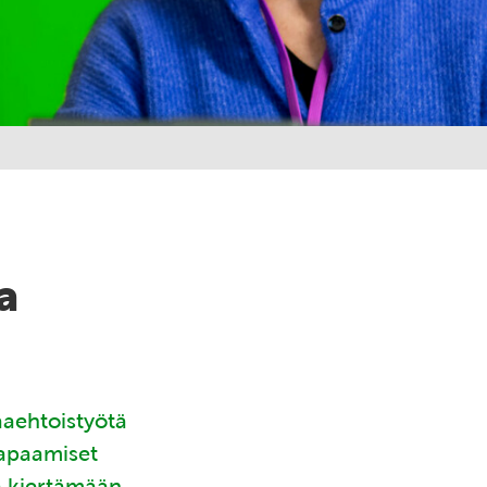
a
aaehtoistyötä
tapaamiset
ä kiertämään.