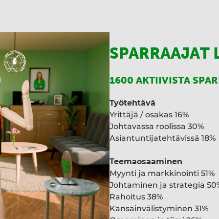
I
n
SPARRAAJAT 
1600 AKTIIVISTA SPA
Työtehtävä
Yrittäjä / osakas 16%
Johtavassa roolissa 30%
Asiantuntijatehtävissä 18%
Teemaosaaminen
Myynti ja markkinointi 51%
Johtaminen ja strategia 50
Rahoitus 38%
Kansainvälistyminen 31%