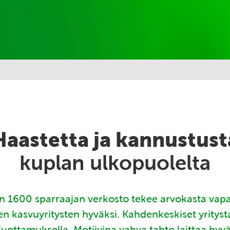
Haastetta ja kannustust
kuplan ulkopuolelta
 1600 sparraajan verkosto tekee arvokasta vap
en kasvuyritysten hyväksi. Kahdenkeskiset yritys
luottamuksella. Motiivina vahva tahto laittaa hyv