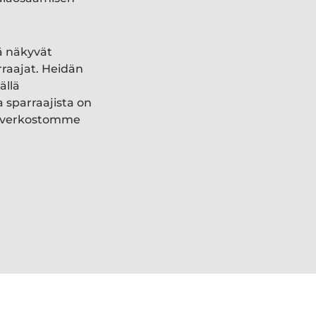
ä näkyvät
rraajat. Heidän
ällä
a sparraajista on
ki verkostomme