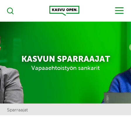
Kasvu Open
MENU
Haku
KASVUN SPARRAAJAT
Vapaaehtoistyön sankarit
Sparraajat