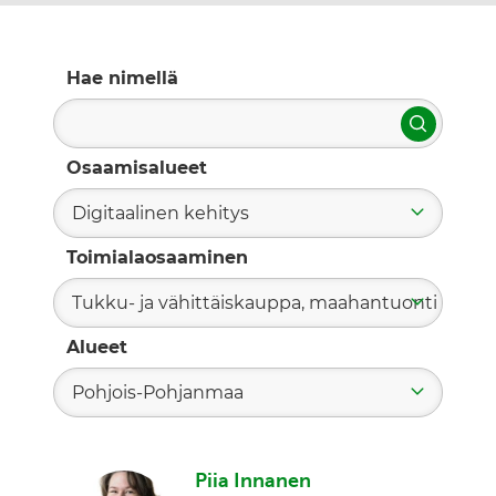
Hae nimellä
Hae
Osaamisalueet
Digitaalinen kehitys
Toimialaosaaminen
Tukku- ja vähittäiskauppa, maahantuonti
Alueet
Pohjois-Pohjanmaa
Piia Innanen