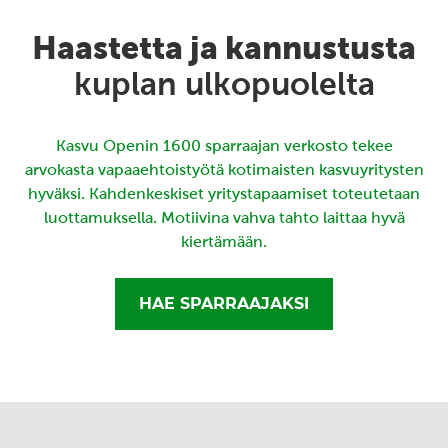
Haastetta ja kannustusta
kuplan ulkopuolelta
Kasvu Openin 1600 sparraajan verkosto tekee
arvokasta vapaaehtoistyötä kotimaisten kasvuyritysten
hyväksi. Kahdenkeskiset yritystapaamiset toteutetaan
luottamuksella. Motiivina vahva tahto laittaa hyvä
kiertämään.
HAE SPARRAAJAKSI