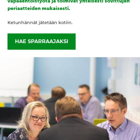
vapaaehtoistyötä ja toimivat yhteisesti sovittujen
periaatteiden mukaisesti.
Ketunhännät jätetään kotiin.
HAE SPARRAAJAKSI