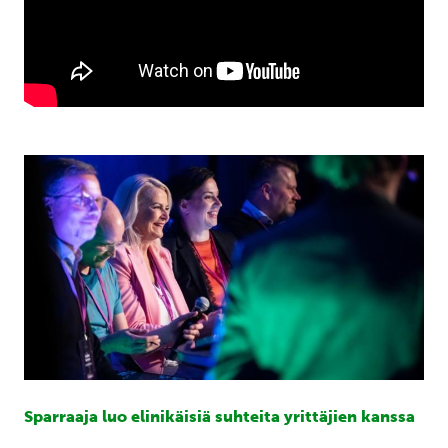
Sparraaja luo elinikäisiä suhteita yrittäjien kanssa