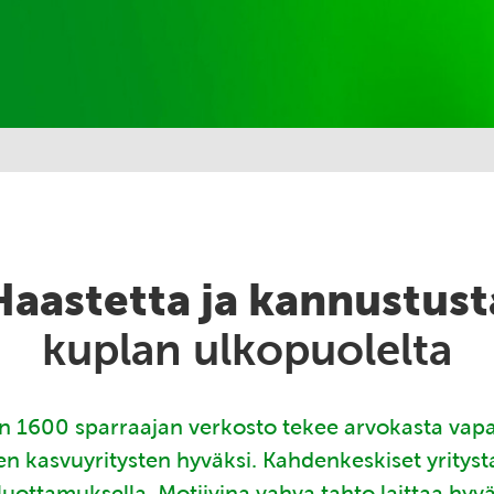
Haastetta ja kannustust
kuplan ulkopuolelta
 1600 sparraajan verkosto tekee arvokasta vap
en kasvuyritysten hyväksi. Kahdenkeskiset yritys
luottamuksella. Motiivina vahva tahto laittaa hyv