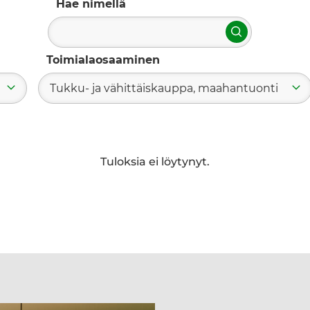
Hae nimellä
Hae
Toimialaosaaminen
Tukku- ja vähittäiskauppa, maahantuonti
Tuloksia ei löytynyt.