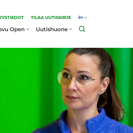
EYSTIEDOT
TILAA UUTISKIRJE
Haku
svu Open
Uutishuone