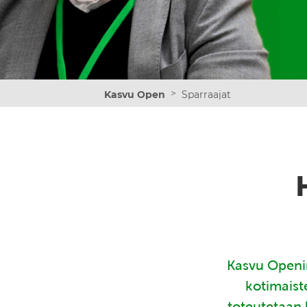
>
Kasvu Open
Sparraajat
Kasvu Openin
kotimaist
toteutetaan 