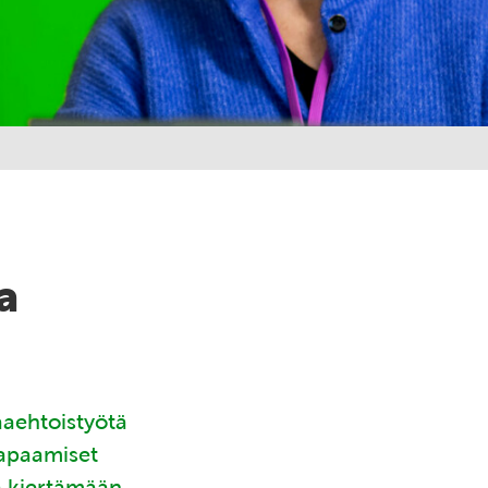
a
aaehtoistyötä
tapaamiset
ä kiertämään.