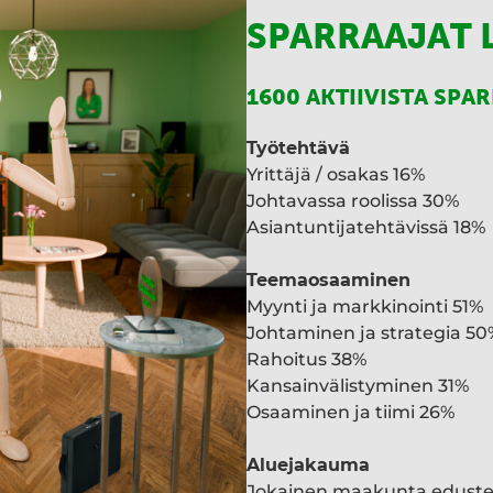
SPARRAAJAT 
1600 AKTIIVISTA SPA
Työtehtävä
Yrittäjä / osakas 16%
Johtavassa roolissa 30%
Asiantuntijatehtävissä 18%
Teemaosaaminen
Myynti ja markkinointi 51%
Johtaminen ja strategia 50
Rahoitus 38%
Kansainvälistyminen 31%
Osaaminen ja tiimi 26%
Aluejakauma
Jokainen maakunta edust