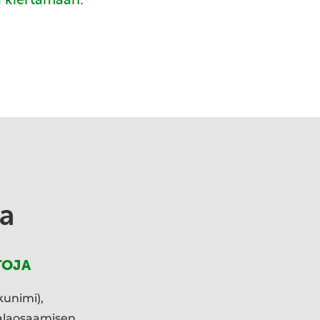
a
TOJA
kunimi),
ialaosaamisen