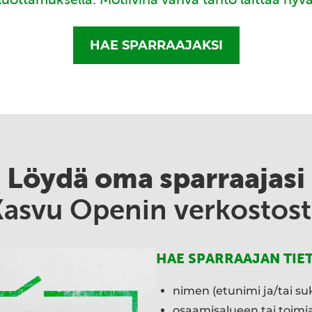
HAE SPARRAAJAKSI
Löydä oma sparraajasi
Kasvu Openin verkostost
HAE SPARRAAJAN TIE
nimen (etunimi ja/tai su
osaamisalueen tai toim