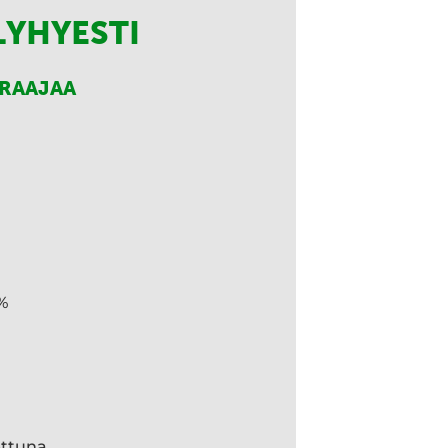
LYHYESTI
RRAAJAA
%
ettuna