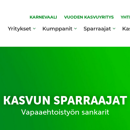
KARNEVAALI
VUODEN KASVUYRITYS
YHT
Yritykset
Kumppanit
Sparraajat
Ka
KASVUN SPARRAAJAT
Vapaaehtoistyön sankarit