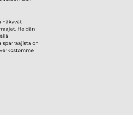
ä näkyvät
rraajat. Heidän
ällä
a sparraajista on
ki verkostomme