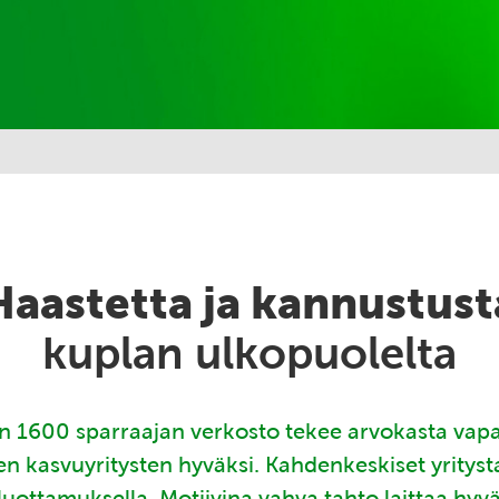
Haastetta ja kannustust
kuplan ulkopuolelta
 1600 sparraajan verkosto tekee arvokasta vap
en kasvuyritysten hyväksi. Kahdenkeskiset yritys
luottamuksella. Motiivina vahva tahto laittaa hyv