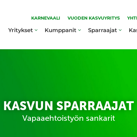
KARNEVAALI
VUODEN KASVUYRITYS
YHT
Yritykset
Kumppanit
Sparraajat
Ka
KASVUN SPARRAAJAT
Vapaaehtoistyön sankarit