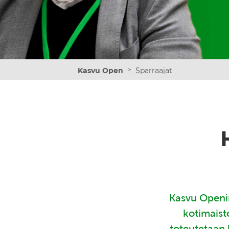
>
Kasvu Open
Sparraajat
Kasvu Openin
kotimaist
toteutetaan 