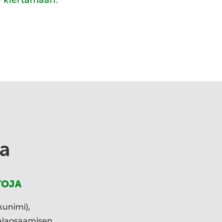
a
TOJA
kunimi),
ialaosaamisen