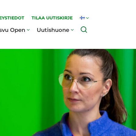
EYSTIEDOT
TILAA UUTISKIRJE
Haku
svu Open
Uutishuone