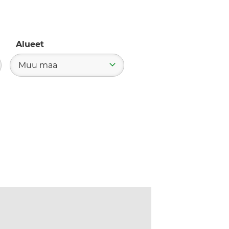
Alueet
Muu maa