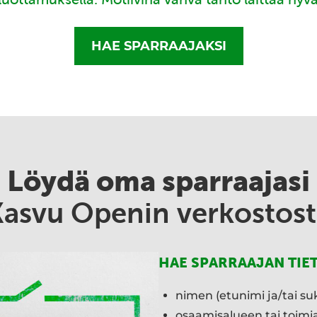
HAE SPARRAAJAKSI
Löydä oma sparraajasi
Kasvu Openin verkostost
HAE SPARRAAJAN TIE
nimen (etunimi ja/tai su
osaamisalueen tai toim