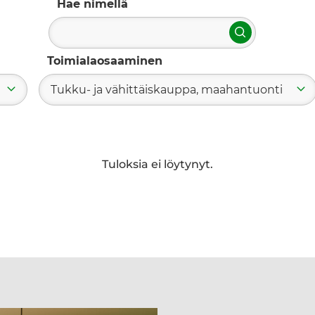
Hae nimellä
Hae
Toimialaosaaminen
Tukku- ja vähittäiskauppa, maahantuonti
Tuloksia ei löytynyt.