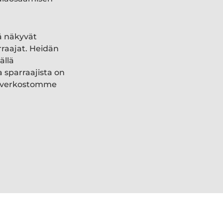
ä näkyvät
rraajat. Heidän
ällä
a sparraajista on
ki verkostomme