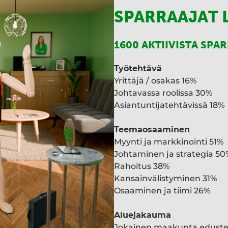
SPARRAAJAT 
1600 AKTIIVISTA SPA
Työtehtävä
Yrittäjä / osakas 16%
Johtavassa roolissa 30%
Asiantuntijatehtävissä 18%
Teemaosaaminen
Myynti ja markkinointi 51%
Johtaminen ja strategia 50
Rahoitus 38%
Kansainvälistyminen 31%
Osaaminen ja tiimi 26%
Aluejakauma
Jokainen maakunta edust