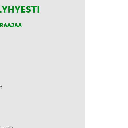
LYHYESTI
RRAAJAA
%
ettuna