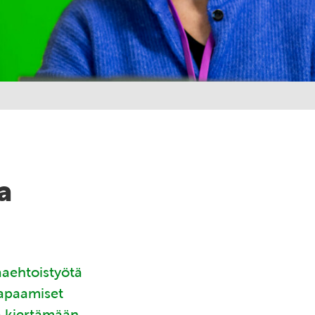
a
aaehtoistyötä
tapaamiset
ä kiertämään.