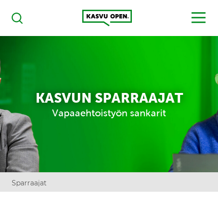
Kasvu Open
MENU
Haku
KASVUN SPARRAAJAT
Vapaaehtoistyön sankarit
Sparraajat