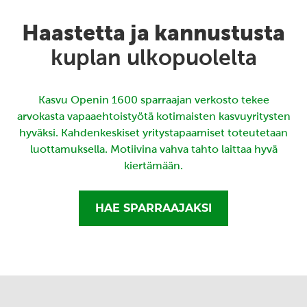
Haastetta ja kannustusta
kuplan ulkopuolelta
Kasvu Openin 1600 sparraajan verkosto tekee
arvokasta vapaaehtoistyötä kotimaisten kasvuyritysten
hyväksi. Kahdenkeskiset yritystapaamiset toteutetaan
luottamuksella. Motiivina vahva tahto laittaa hyvä
kiertämään.
HAE SPARRAAJAKSI