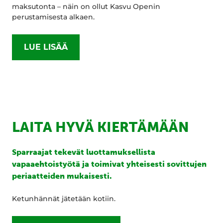
maksutonta – näin on ollut Kasvu Openin
perustamisesta alkaen.
LUE LISÄÄ
LAITA HYVÄ KIERTÄMÄÄN
Sparraajat tekevät luottamuksellista
vapaaehtoistyötä ja toimivat yhteisesti sovittujen
periaatteiden mukaisesti.
Ketunhännät jätetään kotiin.