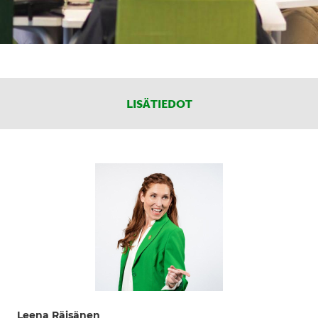
LISÄTIEDOT
Leena Räisänen