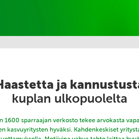
Haastetta ja kannustust
kuplan ulkopuolelta
 1600 sparraajan verkosto tekee arvokasta vap
en kasvuyritysten hyväksi. Kahdenkeskiset yritys
luottamuksella. Motiivina vahva tahto laittaa hyv