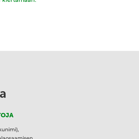
a
TOJA
kunimi),
ialaosaamisen