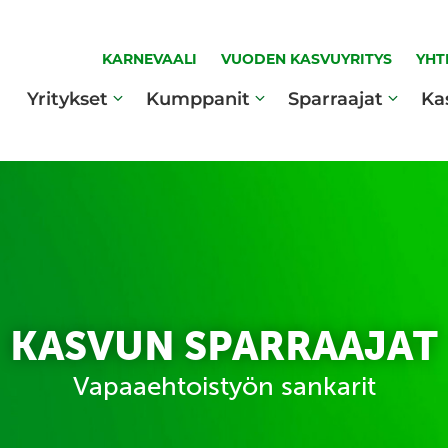
KARNEVAALI
VUODEN KASVUYRITYS
YHT
Yritykset
Kumppanit
Sparraajat
Ka
KASVUN SPARRAAJAT
Vapaaehtoistyön sankarit