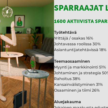
SPARRAAJAT 
1600 AKTIIVISTA SPA
Työtehtävä
Yrittäjä / osakas 16%
Johtavassa roolissa 30%
Asiantuntijatehtävissä 18%
Teemaosaaminen
Myynti ja markkinointi 51%
Johtaminen ja strategia 50
Rahoitus 38%
Kansainvälistyminen 31%
Osaaminen ja tiimi 26%
Aluejakauma
Jokainen maakunta edust