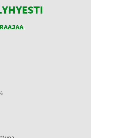
LYHYESTI
RRAAJAA
%
ettuna