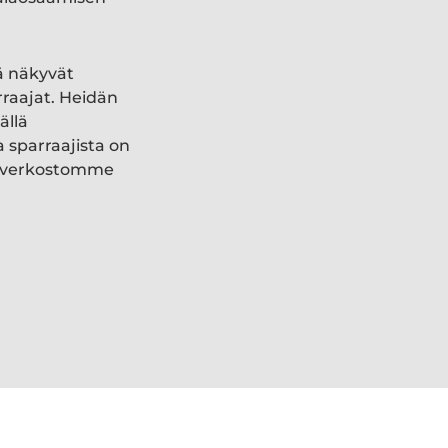
ä näkyvät
rraajat. Heidän
ällä
a sparraajista on
ki verkostomme