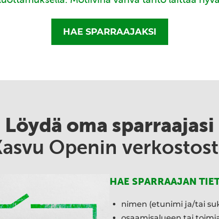
HAE SPARRAAJAKSI
Löydä oma sparraajasi
Kasvu Openin verkostost
HAE SPARRAAJAN TIE
nimen (etunimi ja/tai su
osaamisalueen tai toim