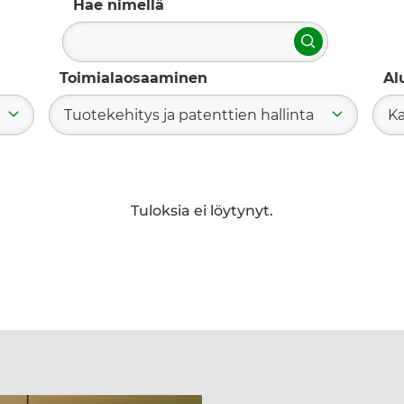
Hae nimellä
Hae
Toimialaosaaminen
Al
Tuotekehitys ja patenttien hallinta
K
Tuloksia ei löytynyt.