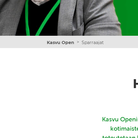
>
Kasvu Open
Sparraajat
Kasvu Openin
kotimaist
toteutetaan 