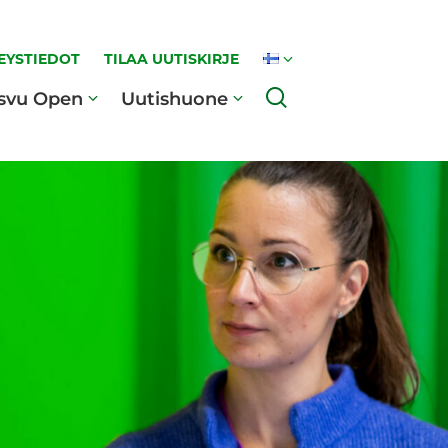
EYSTIEDOT
TILAA UUTISKIRJE
Haku
svu Open
Uutishuone