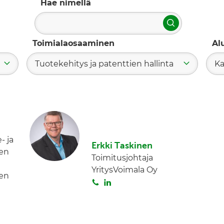
Hae nimellä
Hae
Toimialaosaaminen
Al
Tuotekehitys ja patenttien hallinta
K
- ja
Erkki Taskinen
en
Toimitusjohtaja
YritysVoimala Oy
jen
S
L
o
i
i
n
t
k