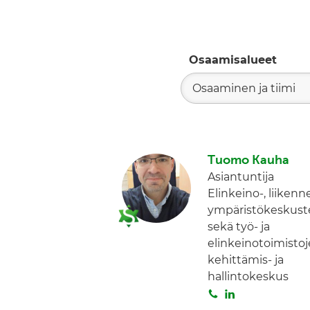
Osaamisalueet
Osaaminen ja tiimi
Tuomo Kauha
Asiantuntija
Elinkeino-, liikenne
ympäristökeskust
sekä työ- ja
elinkeinotoimisto
kehittämis- ja
hallintokeskus
S
L
o
i