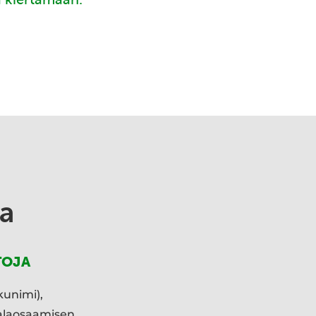
a
TOJA
kunimi),
ialaosaamisen