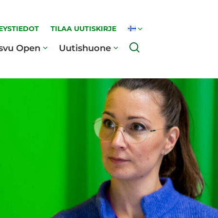
EYSTIEDOT
TILAA UUTISKIRJE
Haku
svu Open
Uutishuone