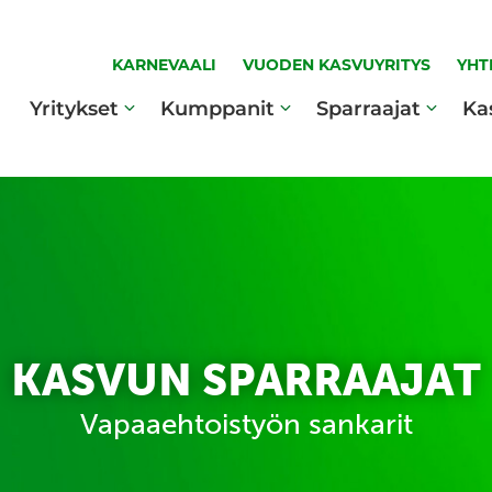
KARNEVAALI
VUODEN KASVUYRITYS
YHT
Yritykset
Kumppanit
Sparraajat
Ka
KASVUN SPARRAAJAT
Vapaaehtoistyön sankarit