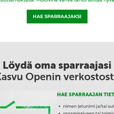
HAE SPARRAAJAKSI
Löydä oma sparraajasi
Kasvu Openin verkostost
HAE SPARRAAJAN TIE
nimen (etunimi ja/tai su
osaamisalueen tai toim