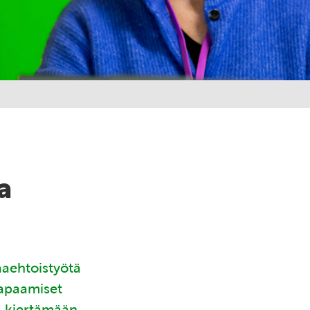
a
aaehtoistyötä
tapaamiset
ä kiertämään.