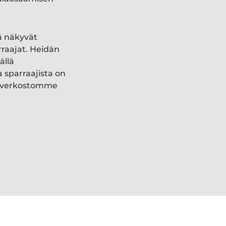
ä näkyvät
rraajat. Heidän
ällä
a sparraajista on
ki verkostomme