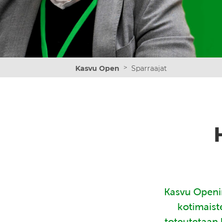
>
Kasvu Open
Sparraajat
Kasvu Openin
kotimaist
toteutetaan 