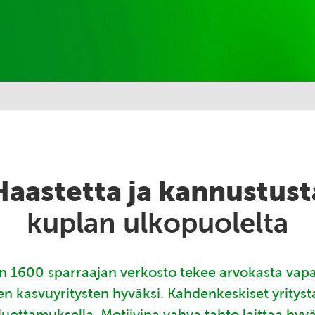
Haastetta ja kannustust
kuplan ulkopuolelta
 1600 sparraajan verkosto tekee arvokasta vap
en kasvuyritysten hyväksi. Kahdenkeskiset yritys
luottamuksella. Motiivina vahva tahto laittaa hyv