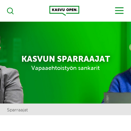
Kasvu Open
MENU
Haku
KASVUN SPARRAAJAT
Vapaaehtoistyön sankarit
Sparraajat