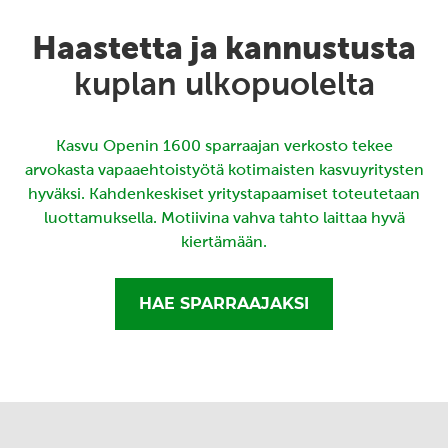
Haastetta ja kannustusta
kuplan ulkopuolelta
Kasvu Openin 1600 sparraajan verkosto tekee
arvokasta vapaaehtoistyötä kotimaisten kasvuyritysten
hyväksi. Kahdenkeskiset yritystapaamiset toteutetaan
luottamuksella. Motiivina vahva tahto laittaa hyvä
kiertämään.
HAE SPARRAAJAKSI