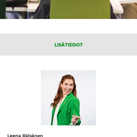
LISÄTIEDOT
Leena Räisänen