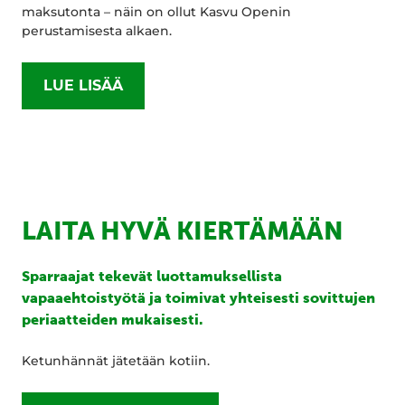
maksutonta – näin on ollut Kasvu Openin
perustamisesta alkaen.
LUE LISÄÄ
LAITA HYVÄ KIERTÄMÄÄN
Sparraajat tekevät luottamuksellista
vapaaehtoistyötä ja toimivat yhteisesti sovittujen
periaatteiden mukaisesti.
Ketunhännät jätetään kotiin.