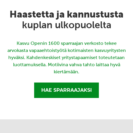
Haastetta ja kannustusta
kuplan ulkopuolelta
Kasvu Openin 1600 sparraajan verkosto tekee
arvokasta vapaaehtoistyötä kotimaisten kasvuyritysten
hyväksi. Kahdenkeskiset yritystapaamiset toteutetaan
luottamuksella. Motiivina vahva tahto laittaa hyvä
kiertämään.
HAE SPARRAAJAKSI