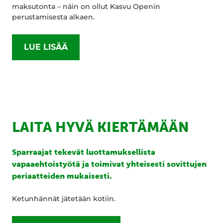
maksutonta – näin on ollut Kasvu Openin
perustamisesta alkaen.
LUE LISÄÄ
LAITA HYVÄ KIERTÄMÄÄN
Sparraajat tekevät luottamuksellista
vapaaehtoistyötä ja toimivat yhteisesti sovittujen
periaatteiden mukaisesti.
Ketunhännät jätetään kotiin.