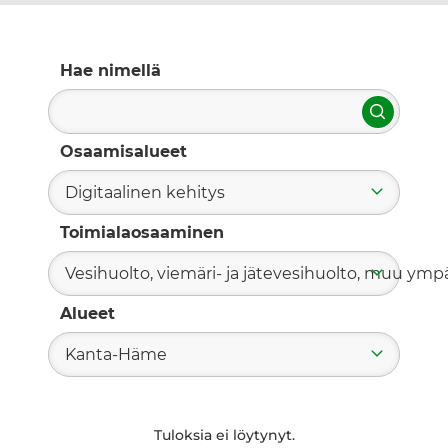
Hae nimellä
Hae
Osaamisalueet
Digitaalinen kehitys
Toimialaosaaminen
Vesihuolto, viemäri- ja jätevesihuolto, muu ym
Alueet
Kanta-Häme
Tuloksia ei löytynyt.