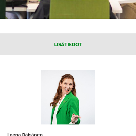
LISÄTIEDOT
Leena Räisänen