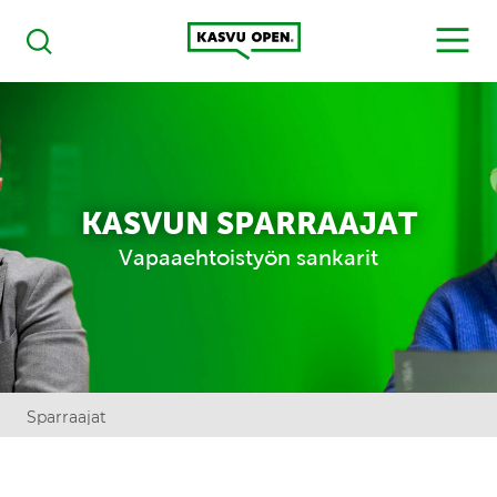
Kasvu Open
MENU
Haku
KASVUN SPARRAAJAT
Vapaaehtoistyön sankarit
Sparraajat