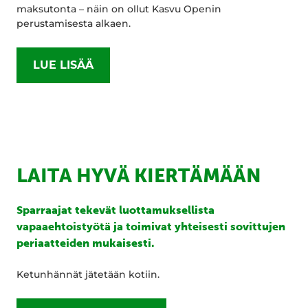
maksutonta – näin on ollut Kasvu Openin
perustamisesta alkaen.
LUE LISÄÄ
LAITA HYVÄ KIERTÄMÄÄN
Sparraajat tekevät luottamuksellista
vapaaehtoistyötä ja toimivat yhteisesti sovittujen
periaatteiden mukaisesti.
Ketunhännät jätetään kotiin.