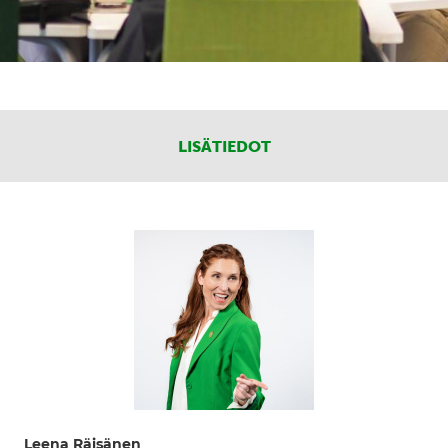
LISÄTIEDOT
Leena Räisänen