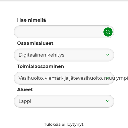
Hae nimellä
Hae
Osaamisalueet
Digitaalinen kehitys
Toimialaosaaminen
Vesihuolto, viemäri- ja jätevesihuolto, muu ym
Alueet
Lappi
Tuloksia ei löytynyt.