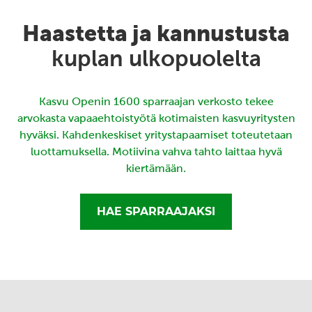
Haastetta ja kannustusta
kuplan ulkopuolelta
Kasvu Openin 1600 sparraajan verkosto tekee
arvokasta vapaaehtoistyötä kotimaisten kasvuyritysten
hyväksi. Kahdenkeskiset yritystapaamiset toteutetaan
luottamuksella. Motiivina vahva tahto laittaa hyvä
kiertämään.
HAE SPARRAAJAKSI