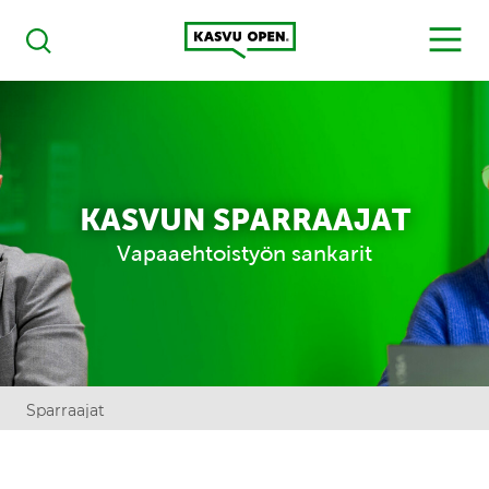
Kasvu Open
MENU
Haku
KASVUN SPARRAAJAT
Vapaaehtoistyön sankarit
Sparraajat