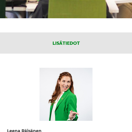
LISÄTIEDOT
Leena Räisänen