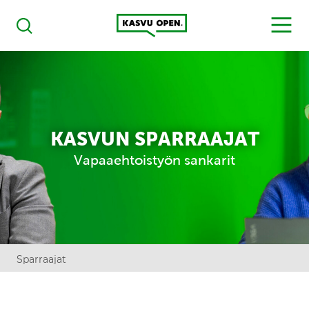
Kasvu Open
MENU
Haku
KASVUN SPARRAAJAT
Vapaaehtoistyön sankarit
Sparraajat