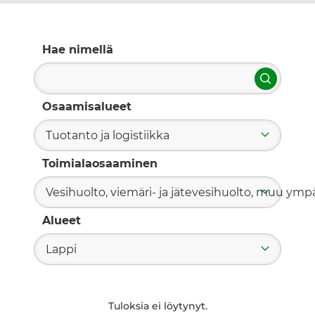
Hae nimellä
Hae
Osaamisalueet
Tuotanto ja logistiikka
Toimialaosaaminen
Vesihuolto, viemäri- ja jätevesihuolto, muu ym
Alueet
Lappi
Tuloksia ei löytynyt.