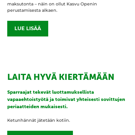
maksutonta – näin on ollut Kasvu Openin
perustamisesta alkaen.
LUE LISÄÄ
LAITA HYVÄ KIERTÄMÄÄN
Sparraajat tekevät luottamuksellista
vapaaehtoistyötä ja toimivat yhteisesti sovittujen
periaatteiden mukaisesti.
Ketunhännät jätetään kotiin.