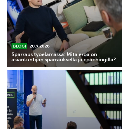
eroa
on
asiantuntijan
sparrauksella
ja
coachingilla?
BLOGI
20.7.2026
Sparraus työelämässä: Mitä eroa on
asiantuntijan sparrauksella ja coachingilla?
Sparraaminen
työelämässä:
Mitä
se
käytännössä
tarkoittaa
ja
kenelle
se