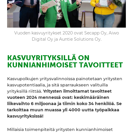
Vuoden kasvuyritykset 2020 ovat Secapp Oy, Aiwo
Digital Oy ja Auntie Solutions Oy.
KASVUYRITYKSILLÄ ON
KUNNIANHIMOISET TAVOITTEET
Kasvupolkujen yritysvalinnoissa painotetaan yritysten
kasvupotentiaalia, ja sitä sparraukseen valituilla
yrityksillä riittää.
Yritysten ilmoittamat tavoitteet
vuoteen 2024 mennessä ovat: keskimääräinen
liikevaihto 6 miljoonaa ja tiimin koko 34 henkilöä. Se
tarkoittaa muun muassa yli 4000 uutta työpaikkaa
kasvuyrityksissä!
Millaisia toimenpiteitä yritysten kunnianhimoiset