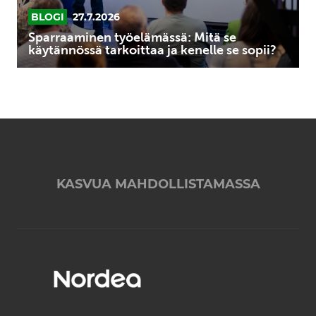
sopii?
BLOGI
27.7.2026
Sparraaminen työelämässä: Mitä se
käytännössä tarkoittaa ja kenelle se sopii?
KASVUA MAHDOLLISTAMASSA