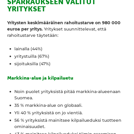
SPARRAUKSEEN VALITUT
YRITYKSET
Yritysten keskimääräinen rahoitustarve on 980 000
euroa per yritys.
Yritykset suunnittelevat, että
rahoitustarve täytetään:
lainalla (44%)
yritystuilla (67%)
sijoituksilla (47%)
Markkina-alue ja kilpailuetu
Noin puolet yrityksistä pitää markkina-alueenaan
Suomea.
35 % markkina-alue on globaali.
Yli 40 % yrityksistä on jo vientiä.
56 % yrityksistä mainitsee kilpailueduksi tuotteen
ominaisuudet.
43 % mainitsee kilpailueduksi tiimin osaamisen.