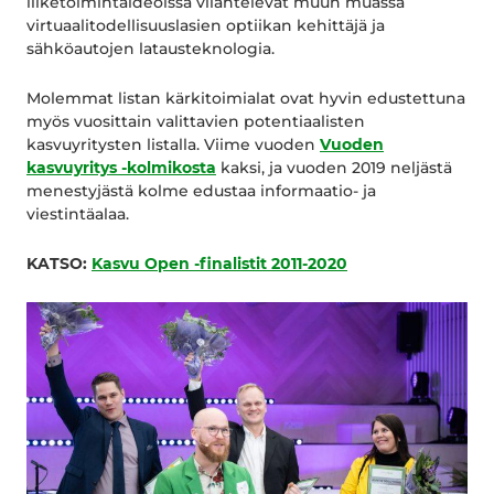
liiketoimintaideoissa vilahtelevat muun muassa
virtuaalitodellisuuslasien optiikan kehittäjä ja
sähköautojen latausteknologia.
Molemmat listan kärkitoimialat ovat hyvin edustettuna
myös vuosittain valittavien potentiaalisten
kasvuyritysten listalla. Viime vuoden
Vuoden
kasvuyritys -kolmikosta
kaksi, ja vuoden 2019 neljästä
menestyjästä kolme edustaa informaatio- ja
viestintäalaa.
KATSO:
Kasvu Open -finalistit 2011-2020