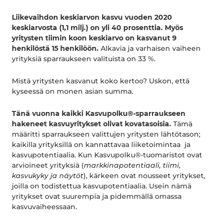
Liikevaihdon keskiarvon kasvu vuoden 2020
keskiarvosta (1,1 milj.) on yli 40 prosenttia. Myös
yritysten tiimin koon keskiarvo on kasvanut 9
henkilöstä 15 henkilöön.
Alkavia ja varhaisen vaiheen
yrityksiä sparraukseen valituista on 33 %.
Mistä yritysten kasvanut koko kertoo? Uskon, että
kyseessä on monen asian summa.
Tänä vuonna kaikki Kasvupolku®-sparraukseen
hakeneet kasvuyritykset olivat kovatasoisia.
Tämä
määritti sparraukseen valittujen yritysten lähtötason;
kaikilla yrityksillä on kannattavaa liiketoimintaa ja
kasvupotentiaalia. Kun Kasvupolku®-tuomaristot ovat
arvioineet yrityksiä (
markkinapotentiaali, tiimi,
kasvukyky ja näytöt
), kärkeen ovat nousseet yritykset,
joilla on todistettua kasvupotentiaalia. Usein nämä
yritykset ovat suurempia ja pidemmällä omassa
kasvuvaiheessaan.