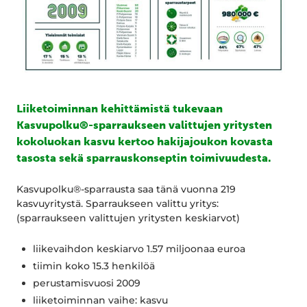
Liiketoiminnan kehittämistä tukevaan
Kasvupolku®-sparraukseen valittujen yritysten
kokoluokan kasvu kertoo hakijajoukon kovasta
tasosta sekä sparrauskonseptin toimivuudesta.
Kasvupolku®-sparrausta saa tänä vuonna 219
kasvuyritystä. Sparraukseen valittu yritys:
(sparraukseen valittujen yritysten keskiarvot)
liikevaihdon keskiarvo 1.57 miljoonaa euroa
tiimin koko 15.3 henkilöä
perustamisvuosi 2009
liiketoiminnan vaihe: kasvu