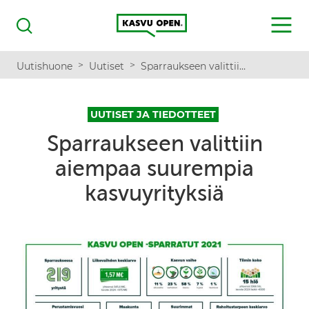
Kasvu Open
MENU
Haku
>
>
Uutishuone
Uutiset
Sparraukseen valittiin aiempaa suurempia kasvuyrityksiä
UUTISET JA TIEDOTTEET
Sparraukseen valittiin
aiempaa suurempia
kasvuyrityksiä