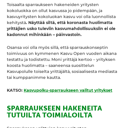
Toisaalta sparraukseen hakeneiden yritysten
kokoluokka on ollut kasvussa jo pidempään, ja
kasvuyritysten kokoluokan kasvu voi olla luonnollista
kehitystä
. Näyttää siltä, että koronasta huolimatta
yrittäjien usko tuleviin kasvumahdollisuuksiin ei ole
kadonnut mihinkään – päinvastoin.
Osansa voi olla myös sillä, että sparrauskonseptin
toimivuus on kymmenen Kasvu Open vuoden aikana
testattu ja todistettu. Moni yrittäjä kertoo – yrityksen
koosta huolimatta – saaneensa suosittelun
Kasvupolulle toiselta yrittäjältä, sosiaalisesta mediasta
tai kumppanimme kautta.
KATSO:
Kasvupolku-sparraukseen valitut yritykset
SPARRAUKSEEN HAKENEITA
TUTUILTA TOIMIALOILTA