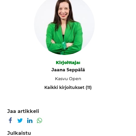
Kirjoittaja:
Jaana Seppälä
Kasvu Open
Kaikki kirjoitukset (11)
Jaa artikkeli
Jaa Facebookissa
Jaa Twitterissä
Jaa LinkedInissä
Jaa WhatsAppissa
Julkaistu