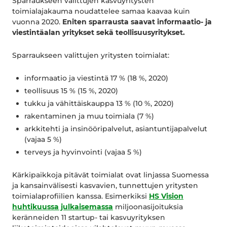
Sparraukseen valittujen kasvuyritysten
toimialajakauma noudattelee samaa kaavaa kuin
vuonna 2020.
Eniten sparrausta saavat informaatio- ja
viestintäalan yritykset sekä teollisuusyritykset.
Sparraukseen valittujen yritysten toimialat:
informaatio ja viestintä 17 % (18 %, 2020)
teollisuus 15 % (15 %, 2020)
tukku ja vähittäiskauppa 13 % (10 %, 2020)
rakentaminen ja muu toimiala (7 %)
arkkitehti ja insinööripalvelut, asiantuntijapalvelut
(vajaa 5 %)
terveys ja hyvinvointi (vajaa 5 %)
Kärkipaikkoja pitävät toimialat ovat linjassa Suomessa
ja kansainvälisesti kasvavien, tunnettujen yritysten
toimialaprofiilien kanssa. Esimerkiksi
HS Vision
huhtikuussa julkaisemassa
miljoonasijoituksia
keränneiden 11 startup- tai kasvuyrityksen