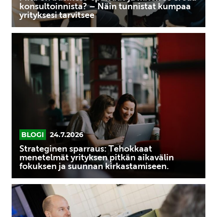
Näin
konsultoinnista? – Näin tunnistat kumpaa
yrityksesi tarvitsee
tunnistat
kumpaa
Strateginen
yrityksesi
sparraus:
tarvitsee
Tehokkaat
menetelmät
yrityksen
pitkän
aikavälin
fokuksen
ja
BLOGI
24.7.2026
suunnan
Strateginen sparraus: Tehokkaat
kirkastamiseen.
menetelmät yrityksen pitkän aikavälin
fokuksen ja suunnan kirkastamiseen.
Sparraus
työelämässä:
Mitä