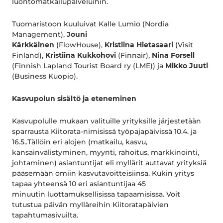
luontomatkailupalveluihin.
Tuomaristoon kuuluivat Kalle Lumio (Nordia
Management),
Jouni
Kärkkäinen
(FlowHouse),
Kristiina Hietasaari
(Visit
Finland),
Kristiina Kukkohovi
(Finnair),
Nina Forsell
(Finnish Lapland Tourist Board ry (LME)) ja
Mikko Juuti
(Business Kuopio).
Kasvupolun sisältö ja eteneminen
Kasvupolulle mukaan valituille yrityksille järjestetään
sparrausta Kiitorata-nimisissä työpajapäivissä 10.4. ja
16.5..Tällöin eri alojen (matkailu, kasvu,
kansainvälistyminen, myynti, rahoitus, markkinointi,
johtaminen) asiantuntijat eli myllärit auttavat yrityksiä
pääsemään omiin kasvutavoitteisiinsa. Kukin yritys
tapaa yhteensä 10 eri asiantuntijaa 45
minuutin luottamuksellisissa tapaamisissa. Voit
tutustua päivän mylläreihin Kiitoratapäivien
tapahtumasivuilta.