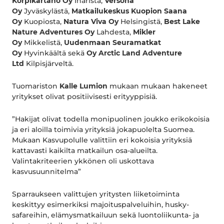
Korpikartano Oy
Inarista,
Versona
Oy
Jyväskylästä,
Matkailukeskus Kuopion Saana
Oy
Kuopiosta,
Natura Viva Oy
Helsingistä,
Best Lake
Nature Adventures Oy
Lahdesta,
Mikler
Oy
Mikkelistä,
Uudenmaan Seuramatkat
Oy
Hyvinkäältä sekä
Oy Arctic Land Adventure
Ltd
Kilpisjärveltä.
Tuomariston
Kalle Lumion
mukaan mukaan hakeneet
yritykset olivat positiivisesti erityyppisiä.
”Hakijat olivat todella monipuolinen joukko erikokoisia
ja eri aloilla toimivia yrityksiä jokapuolelta Suomea.
Mukaan Kasvupolulle valittiin eri kokoisia yrityksiä
kattavasti kaikilta matkailun osa-alueilta.
Valintakriteerien ykkönen oli uskottava
kasvusuunnitelma”
Sparraukseen valittujen yritysten liiketoiminta
keskittyy esimerkiksi majoituspalveluihin, husky-
safareihin, elämysmatkailuun sekä luontoliikunta- ja