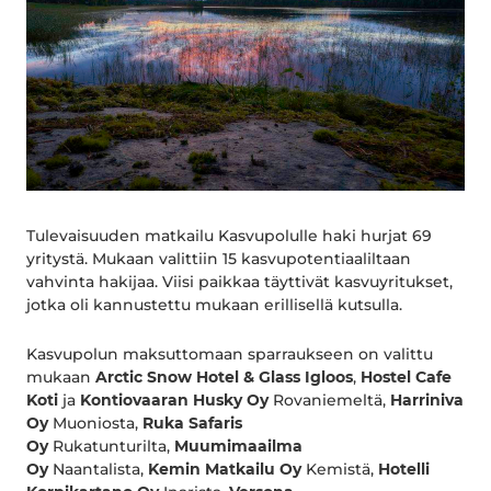
Tulevaisuuden matkailu Kasvupolulle haki hurjat 69
yritystä. Mukaan valittiin 15 kasvupotentiaaliltaan
vahvinta hakijaa. Viisi paikkaa täyttivät kasvuyritukset,
jotka oli kannustettu mukaan erillisellä kutsulla.
Kasvupolun maksuttomaan sparraukseen on valittu
mukaan
Arctic Snow Hotel & Glass Igloos
,
Hostel Cafe
Koti
ja
Kontiovaaran Husky Oy
Rovaniemeltä,
Harriniva
Oy
Muoniosta,
Ruka Safaris
Oy
Rukatunturilta,
Muumimaailma
Oy
Naantalista,
Kemin Matkailu Oy
Kemistä,
Hotelli