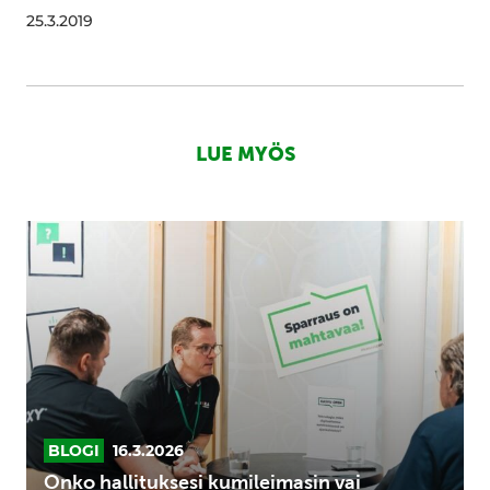
25.3.2019
LUE MYÖS
Onko
hallituksesi
kumileimasin
vai
todellinen
sparraaja?
Näin
rakennat
aktiivisen
BLOGI
16.3.2026
hallituksen
Onko hallituksesi kumileimasin vai