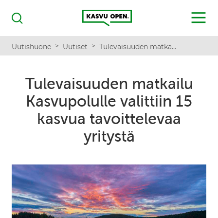
Kasvu Open
MENU
Haku
>
>
Uutishuone
Uutiset
Tulevaisuuden matkailu Kasvupolulle valittiin 15 kasvua tavoittelevaa yritystä
Tulevaisuuden matkailu
Kasvupolulle valittiin 15
kasvua tavoittelevaa
yritystä