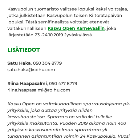
Kasvupolun tuomaristo valitsee lopuksi kaksi voittajaa,
jotka julkistetaan Kasvupolun toisen Kiitoratapäivän
lopuksi. Tästä semifinaalista voittajat etenevät
valtakunnalliseen
Kasvu Open Karnevaaliin
, joka
järjestetään 23.-24.10.2019 Jyväskylässä.
LISÄTIEDOT
Satu Haka
, 050 304 8779
satu.haka@roihu.com
Riina Haapasalmi
, 050 477 8779
riina.haapasalmi@roihu.com
Kasvu Open on valtakunnallinen sparrausohjelma pk-
yrityksille, joka auttaa yrityksiä niiden
kasvuhaasteissa. Sparraus on valituksi tulleille
yrityksille maksutonta. Vuoden 2019 aikana noin 400
yrityksen kasvusuunnitelmaa sparrataan yli
tuhannen asiantuntijan voimin 24 Kasvupolulla. Vuosi