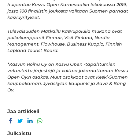
huipentuu Kasvu Open Karnevaaliin lokakuussa 2019,
jossa 100 finalistin joukosta valitaan Suomen parhaat
kasvuyritykset.
Tulevaisuuden Matkailu Kasvupolulla mukana ovat
polkukumppanit Finnair, Visit Finland, Nordia
Management, Flowhouse, Business Kuopio, Finnish
Lapland Tourist Board.
*Kasvun Roihu Oy on Kasvu Open -tapahtumien
valtuutettu järjestäjä ja voittoa jakamattoman Kasvu
Open Oy:n osakas. Muut osakkaat ovat Keski-Suomen
kauppakamari, Jyväskylän kaupunki ja Aava & Bang
Oy.
Jaa artikkeli
Jaa Facebookissa
Jaa Twitterissä
Jaa LinkedInissä
Jaa WhatsAppissa
Julkaistu