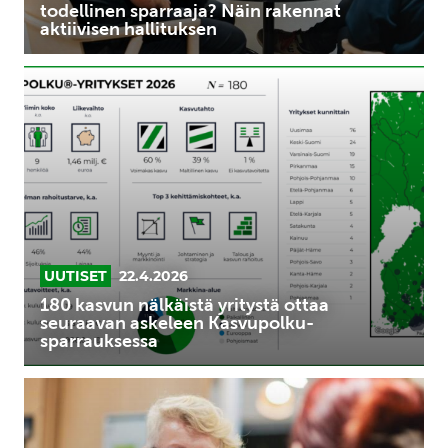
todellinen sparraaja? Näin rakennat
aktiivisen hallituksen
180
kasvun
nälkäistä
yritystä
ottaa
seuraavan
askeleen
Kasvupolku-
sparrauksessa
UUTISET
22.4.2026
180 kasvun nälkäistä yritystä ottaa
seuraavan askeleen Kasvupolku-
sparrauksessa
Anna-
Stiina
Boström